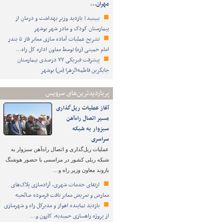
مهران…
ببینید| بازدید وزیر بهداشت و درمان از
بیمارستان کودک و مادر شهر بوشهر
تشریح عملیات آماده سازی معابر فاز ۵ بندر
امام خمینی (ره) توسط معاون اداره کل راه…
پیشرفت فیزیکی ۷۷ درصدی بیمارستان
جایگزین فاطمه‌الزهرا (س) بوشهر
پربازدیدترین‌های سرویس
آغاز عملیات ریل‌گذاری
مسیر اتصال راه‌آهن
سبزوار به شبکه
سراسری
عملیات ریل‌گذاری و اتصال راه‌آهن سبزوار به
شبکه ریلی کشور در مراسمی با حضور هوشنگ
بازوند معاون وزیر راه و…
ارتقای خدمات شهری، آزادسازی پلاک‌های
معارض و تعریض معابر بافت فرسوده صالحیه
بازدید نماینده اهواز و مدیرکل راه و شهرسازی
از پروژه راهسازی حمیدیه، کارون و…