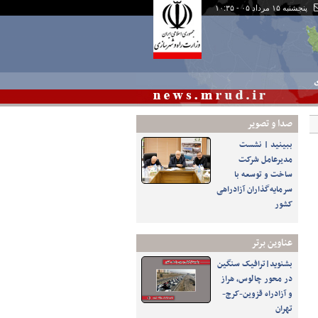
پنجشنبه ۱۵ مرداد ۰۵ - ۱۰:۳۵
ی
صدا و تصوير
ببینید | نشست
مدیرعامل شرکت
ساخت و توسعه با
سرمایه‌گذاران آزادراهی
کشور
عناوین برتر
بشنوید|ترافیک سنگین
در محور چالوس، هراز
و آزادراه قزوین-کرج-
تهران