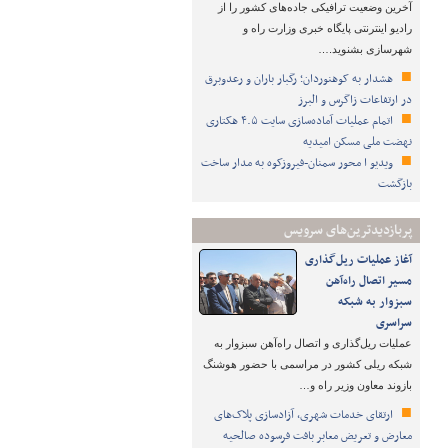
آخرین وضعیت ترافیکی جاده‌های کشور را از
رادیو اینترنتی پایگاه خبری وزارت راه و
شهرسازی بشنوید.…
هشدار به کوهنوردان؛ رگبار باران و رعدوبرق
در ارتفاعات زاگرس و البرز
اتمام عملیات آماده‌سازی سایت ۴.۵ هکتاری
نهضت ملی مسکن امیدیه
ویدیو ا محور سمنان-فیروزکوه به مدار ساخت
بازگشت
پربازدیدترین‌های سرویس
آغاز عملیات ریل‌گذاری
مسیر اتصال راه‌آهن
سبزوار به شبکه
سراسری
عملیات ریل‌گذاری و اتصال راه‌آهن سبزوار به
شبکه ریلی کشور در مراسمی با حضور هوشنگ
بازوند معاون وزیر راه و…
ارتقای خدمات شهری، آزادسازی پلاک‌های
معارض و تعریض معابر بافت فرسوده صالحیه