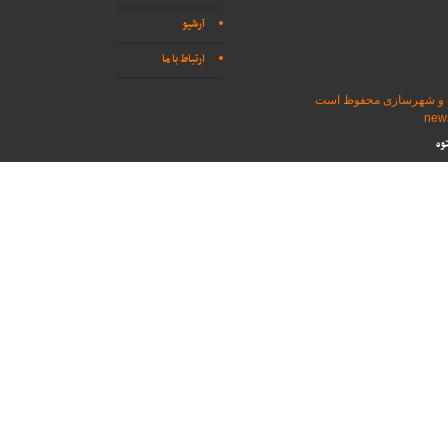
آرشیو
ارتباط با ما
اه و شهرسازی محفوظ است
وه