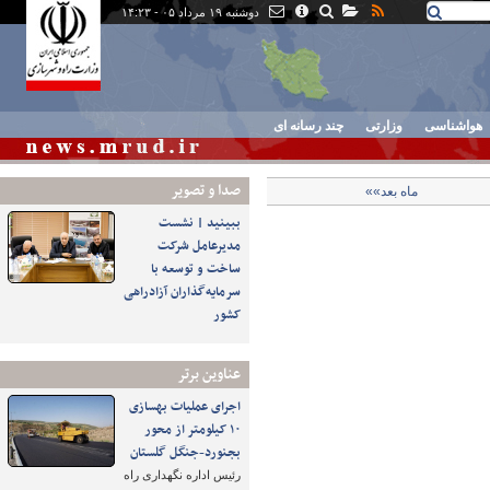
دوشنبه ۱۹ مرداد ۰۵ - ۱۴:۲۳
هواشناسی
وزارتی
چند رسانه ای
صدا و تصوير
ماه بعد»»
ببینید | نشست
مدیرعامل شرکت
ساخت و توسعه با
سرمایه‌گذاران آزادراهی
کشور
عناوین برتر
اجرای عملیات بهسازی
۱۰ کیلومتر از محور
بجنورد-جنگل گلستان
رئیس اداره نگهداری راه