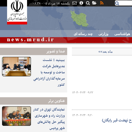
یکشنبه ۱۸ مرداد ۰۵ - ۰۶:۳۸
هواشناسی
وزارتی
چند رسانه ای
صدا و تصوير
ماه بعد»»
ببینید | نشست
مدیرعامل شرکت
ساخت و توسعه با
سرمایه‌گذاران آزادراهی
کشور
۱۴۰۳-۰۴-۲۴ ۰۹:۲۲
عناوین برتر
نمایندگان تهران در کنار
وزارت راه و شهرسازی
۱۴۰۳-۰۴-۲۴ ۰۹:۲۰
ح نهضت قیر رایگان)
پیگیر حل چالش‌های
شهر پردیس