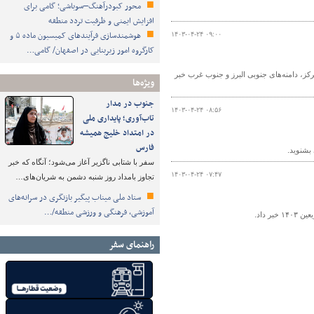
محور کبودرآهنگ–سوباشی؛ گامی برای
افزایش ایمنی و ظرفیت تردد منطقه
هوشمندسازی فرآیندهای کمیسیون ماده ۵ و
۱۴۰۳-۰۴-۲۴ ۰۹:۰۰
کارگروه امور زیربنایی در اصفهان/ گامی…
ز، دامنه‌های جنوبی البرز و جنوب غرب خبر
ویژه‌ها
جنوب در مدار
۱۴۰۳-۰۴-۲۴ ۰۸:۵۶
تاب‌آوری؛ پایداری ملی
در امتداد خلیج همیشه
فارس
بشنوید.
سفر با شتابی ناگزیر آغاز می‌شود؛ آنگاه که خبر
۱۴۰۳-۰۴-۲۴ ۰۷:۴۷
تجاوز بامداد روز شنبه دشمن به شریان‌های…
ستاد ملی میناب پیگیر بازنگری در سرانه‌های
آموزشی، فرهنگی و ورزشی منطقه/…
 داد.
راهنمای سفر