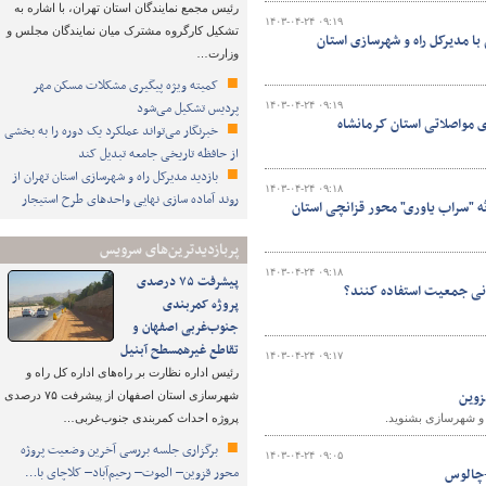
رئیس مجمع نمایندگان استان تهران، با اشاره به
۱۴۰۳-۰۴-۲۴ ۰۹:۱۹
تشکیل کارگروه مشترک میان نمایندگان مجلس و
 مدیرکل راه و شهرسازی استان
وزارت…
کمیته ویژه پیگیری مشکلات مسکن مهر
پردیس تشکیل می‌شود
۱۴۰۳-۰۴-۲۴ ۰۹:۱۹
خبرنگار می‌تواند عملکرد یک دوره را به بخشی
از حافظه تاریخی جامعه تبدیل کند
بازدید مدیرکل راه و شهرسازی استان تهران از
۱۴۰۳-۰۴-۲۴ ۰۹:۱۸
روند آماده سازی نهایی واحدهای طرح استیجار
ثه "سراب یاوری" محور قزانچی استان
پربازدیدترین‌های سرویس
۱۴۰۳-۰۴-۲۴ ۰۹:۱۸
پیشرفت ۷۵ درصدی
وانی جمعیت استفاده کنند؟
پروژه کمربندی
جنوب‌غربی اصفهان و
تقاطع غیرهمسطح آبنیل
۱۴۰۳-۰۴-۲۴ ۰۹:۱۷
رئیس اداره نظارت بر راه‌های اداره کل راه و
زوین
شهرسازی استان اصفهان از پیشرفت ۷۵ درصدی
ه و شهرسازی بشنوید.
پروژه احداث کمربندی جنوب‌غربی…
برگزاری جلسه بررسی آخرین وضعیت پروژه
۱۴۰۳-۰۴-۲۴ ۰۹:۰۵
محور قزوین– الموت– رحیم‌آباد– کلاچای با…