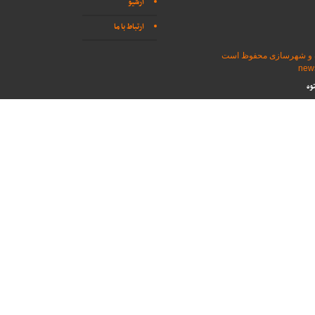
آرشیو
ارتباط با ما
اه و شهرسازی محفوظ است
وه