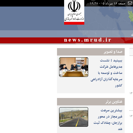
جمعه ۱۶ مرداد ۰۵ - ۱۹:۴۸
ی
صدا و تصوير
ببینید | نشست
مدیرعامل شرکت
ساخت و توسعه با
سرمایه‌گذاران آزادراهی
کشور
۱۴
عناوین برتر
بیشترین سرعت
غیرمجاز در محور
۱۴
برازجان-چغادک ثبت
شد