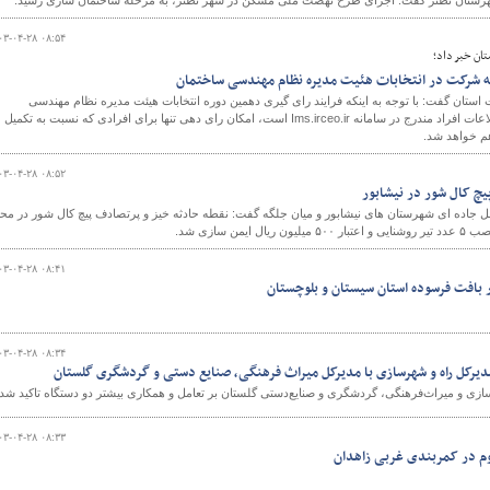
هرستان نطنز گفت: اجرای طرح نهضت ملی مسکن در شهر نطنز، به مرحله ساختمان سازی رسید.
۰۳-۰۴-۲۸ ۰۸:۵۴
تان خبر داد؛
و
 استان گفت: با توجه به اینکه فرایند رای گیری دهمین دوره انتخابات هیئت مدیره نظام مهندسی
ساختمان گلستان به صورت تمام الکترونیکی و بر پایه اطلاعات افراد مندرج در سامانه Ims.irceo.ir است، امکان رای دهی تنها برای افرادی که نسبت به تکمیل
م خواهد شد.
۰۳-۰۴-۲۸ ۰۸:۵۲
یچ کال شور در نیشابور
ل جاده ای شهرستان های نیشابور و میان جلگه گفت: نقطه حادثه خیز و پرتصادف پیچ کال شور در مح
یمن سازی شد.
۰۳-۰۴-۲۸ ۰۸:۴۱
بافت فرسوده استان سیستان و بلوچستان
۰۳-۰۴-۲۸ ۰۸:۳۴
دیرکل راه و شهرسازی با مدیرکل میراث فرهنگی، صنایع دستی و گردشگری گلستان
ازی و میراث‌فرهنگی، گردشگری و صنایع‌دستی گلستان بر تعامل و همکاری بیشتر دو دستگاه تاکید شد.
۰۳-۰۴-۲۸ ۰۸:۳۳
م در کمربندی غربی زاهدان