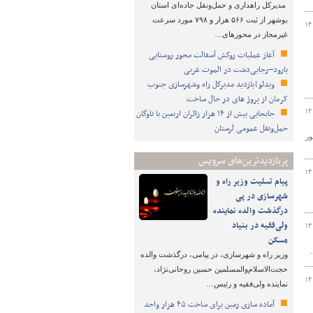
مدیرکل راهداری و حمل‌ونقل جاده‌ای استان
بوشهر از ثبت ۵۶۶ هزار و ۷۹۸ مورد سرعت
۱۴
غیرمجاز در محورهای…
آغاز عملیات روکش آسفالت محور روستایی
یارود–رجایی‌دشت در الموت غربی
ویدئو|بازدید مدیرکل راه وشهرسازی جنوب
کرمان از پروژ های در حال ساخت
۱۴
جابجایی بیش از ۱۴ هزار زائران اربعین با ناوگان
حمل‌ونقل عمومی لرستان
ور
پربازدیدترین‌های سرویس
۱۴
پیام تسلیت وزیر راه و
شهرسازی در پی
درگذشت والده نماینده
ولی‌فقیه در بنیاد
۱۴
مسکن
وزیر راه و شهرسازی، در پیامی، درگذشت والده
حجت‌الاسلام‌والمسلمین حسین روحانی‌نژاد،
۱۴
نماینده ولی‌فقیه و رئیس…
آماده سازی زمین برای ساخت ۴۵ هزار واحد