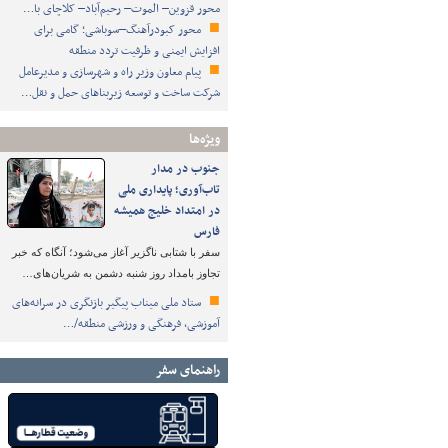
محور قزوین– الموت– رحیم‌آباد– کلاچای با…
محور کبودرآهنگ–سوباشی؛ گامی برای
افزایش ایمنی و ظرفیت تردد منطقه
پیام معاون وزیر راه و شهرسازی و مدیرعامل
شرکت ساخت و توسعه زیربناهای حمل و نقل…
ویژه‌ها
جنوب در مدار
تاب‌آوری؛ پایداری ملی
در امتداد خلیج همیشه
فارس
سفر با شتابی ناگزیر آغاز می‌شود؛ آنگاه که خبر
تجاوز بامداد روز شنبه دشمن به شریان‌های…
ستاد ملی میناب پیگیر بازنگری در سرانه‌های
آموزشی، فرهنگی و ورزشی منطقه/…
راهنمای سفر