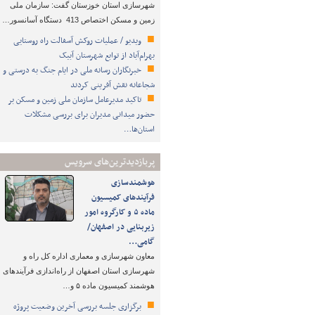
شهرسازی استان خوزستان گفت: سازمان ملی
زمین و مسکن اختصاص 413 دستگاه آسانسور…
ویدیو / عملیات روکش آسفالت راه روستایی
بهرام‌آباد از توابع شهرستان آبیک
خبرنگاران رسانه ملی در ایام جنگ به درستی و
شجاعانه نقش آفرینی کردند
تاکید مدیرعامل سازمان ملی زمین و مسکن بر
حضور میدانی مدیران برای بررسی مشکلات
استان‌ها…
پربازدیدترین‌های سرویس
هوشمندسازی
فرآیندهای کمیسیون
ماده ۵ و کارگروه امور
زیربنایی در اصفهان/
گامی…
معاون شهرسازی و معماری اداره کل راه و
شهرسازی استان اصفهان از راه‌اندازی فرآیندهای
هوشمند کمیسیون ماده ۵ و…
برگزاری جلسه بررسی آخرین وضعیت پروژه