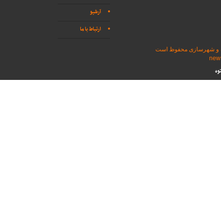
آرشیو
ارتباط با ما
اه و شهرسازی محفوظ است
وه