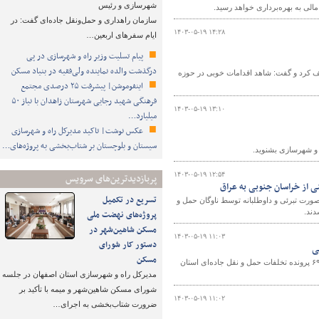
شهرسازی و رئیس
سازمان راهداری و حمل‌ونقل جاده‌ای گفت: در
۱۴۰۳-۰۵-۱۹ ۱۴:۲۸
ایام سفرهای اربعین…
پیام تسلیت وزیر راه و شهرسازی در پی
درگذشت والده نماینده ولی‌فقیه در بنیاد مسکن
یف کرد و گفت: شاهد اقدامات خوبی در حوزه
اینفوموشن| پیشرفت ۲۵ درصدی مجتمع
فرهنگی شهید رجایی شهرستان زاهدان با نیاز ۵۰
۱۴۰۳-۰۵-۱۹ ۱۳:۱۰
میلیارد…
عکس نوشت| تاکید مدیرکل راه و شهرسازی
سیستان و بلوچستان بر شتاب‌بخشی به پروژه‌های…
ه و شهرسازی بشنوید.
۱۴۰۳-۰۵-۱۹ ۱۲:۵۴
پربازدیدترین‌های سرویس
ی از خراسان جنوبی به عراق
تسریع در تکمیل
صورت تبرئی و داوطلبانه توسط ناوگان حمل و
دند.
پروژه‌های نهضت ملی
مسکن شاهین‌شهر در
۱۴۰۳-۰۵-۱۹ ۱۱:۰۳
دستور کار شورای
مسکن
معاون حمل و نقل اداره کل راهداری و حمل و نقل جاده‌ای خراسان جنوبی از رسیدگی به ۶۹ پرونده تخلفات حمل و نقل جاده‌ای استان
مدیرکل راه و شهرسازی استان اصفهان در جلسه
شورای مسکن شاهین‌شهر و میمه با تأکید بر
۱۴۰۳-۰۵-۱۹ ۱۱:۰۲
ضرورت شتاب‌بخشی به اجرای…