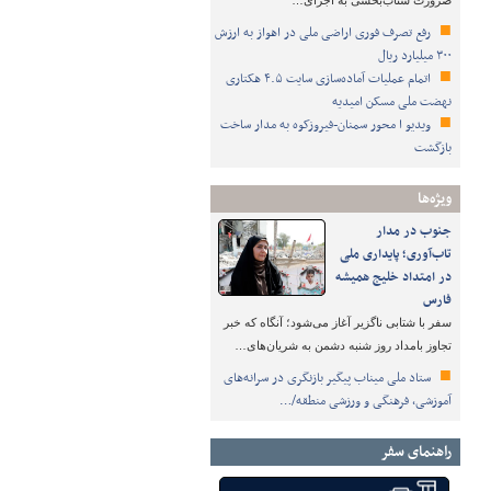
ضرورت شتاب‌بخشی به اجرای…
رفع تصرف فوری اراضی ملی در اهواز به ارزش
۳۰۰ میلیارد ریال
اتمام عملیات آماده‌سازی سایت ۴.۵ هکتاری
نهضت ملی مسکن امیدیه
ویدیو ا محور سمنان-فیروزکوه به مدار ساخت
بازگشت
ویژه‌ها
جنوب در مدار
تاب‌آوری؛ پایداری ملی
در امتداد خلیج همیشه
فارس
سفر با شتابی ناگزیر آغاز می‌شود؛ آنگاه که خبر
تجاوز بامداد روز شنبه دشمن به شریان‌های…
ستاد ملی میناب پیگیر بازنگری در سرانه‌های
آموزشی، فرهنگی و ورزشی منطقه/…
راهنمای سفر