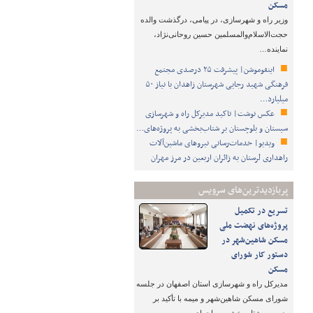
مسکن
وزیر راه و شهرسازی، در پیامی، درگذشت والده
حجت‌الاسلام‌والمسلمین حسین روحانی‌نژاد،
نماینده…
اینفوموشن| پیشرفت ۲۵ درصدی مجتمع
فرهنگی شهید رجایی شهرستان زاهدان با نیاز ۵۰
میلیارد…
عکس نوشت| تاکید مدیرکل راه و شهرسازی
سیستان و بلوچستان بر شتاب‌بخشی به پروژه‌های…
ویدیو| خدمات‌رسانی نیروهای ماشین‌آلات
راهداری لرستان به زائران اربعین در مرز مهران
پربازدیدترین‌های سرویس
تسریع در تکمیل
پروژه‌های نهضت ملی
مسکن شاهین‌شهر در
دستور کار شورای
مسکن
مدیرکل راه و شهرسازی استان اصفهان در جلسه
شورای مسکن شاهین‌شهر و میمه با تأکید بر