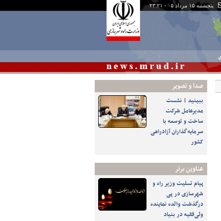
پنجشنبه ۱۵ مرداد ۰۵ - ۲۳:۲۱
ی
صدا و تصوير
ببینید | نشست
مدیرعامل شرکت
ساخت و توسعه با
سرمایه‌گذاران آزادراهی
کشور
عناوین برتر
پیام تسلیت وزیر راه و
شهرسازی در پی
درگذشت والده نماینده
ولی‌فقیه در بنیاد