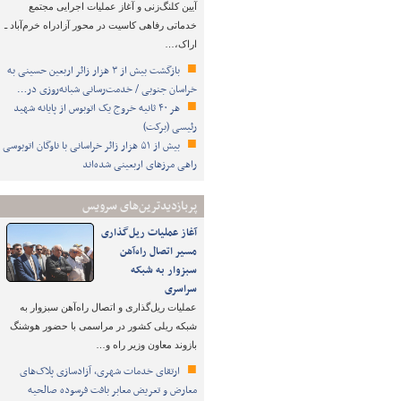
آیین کلنگ‌زنی و آغاز عملیات اجرایی مجتمع
خدماتی رفاهی کاسیت در محور آزادراه خرم‌آباد ـ
اراک،…
بازگشت بیش از ۳ هزار زائر اربعین حسینی به
خراسان جنوبی / خدمت‌رسانی شبانه‌روزی در…
هر ۴۰ ثانیه خروج یک اتوبوس از پایانه شهید
رئیسی (برکت)
بیش از ۵۱ هزار زائر خراسانی با ناوگان اتوبوسی
راهی مرزهای اربعینی شده‌اند
پربازدیدترین‌های سرویس
آغاز عملیات ریل‌گذاری
مسیر اتصال راه‌آهن
سبزوار به شبکه
سراسری
عملیات ریل‌گذاری و اتصال راه‌آهن سبزوار به
شبکه ریلی کشور در مراسمی با حضور هوشنگ
بازوند معاون وزیر راه و…
ارتقای خدمات شهری، آزادسازی پلاک‌های
معارض و تعریض معابر بافت فرسوده صالحیه