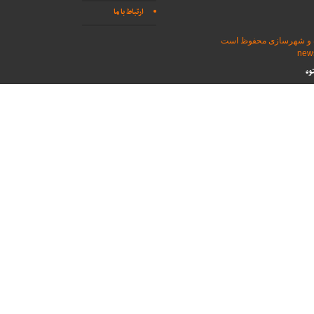
ارتباط با ما
اه و شهرسازی محفوظ است
وه