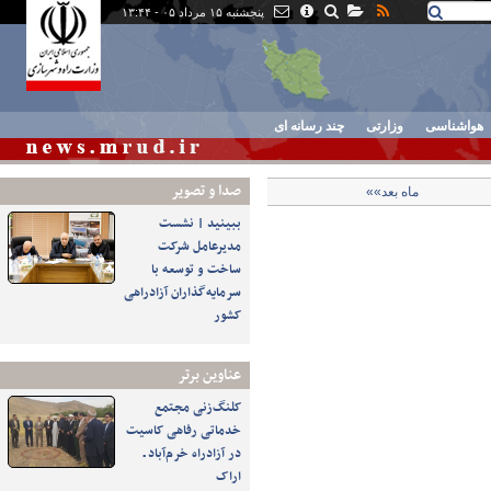
پنجشنبه ۱۵ مرداد ۰۵ - ۱۳:۴۴
هواشناسی
وزارتی
چند رسانه ای
صدا و تصوير
ماه بعد»»
ببینید | نشست
مدیرعامل شرکت
ساخت و توسعه با
سرمایه‌گذاران آزادراهی
کشور
عناوین برتر
کلنگ‌زنی مجتمع
خدماتی رفاهی کاسیت
در آزادراه خرم‌آباد ـ
اراک