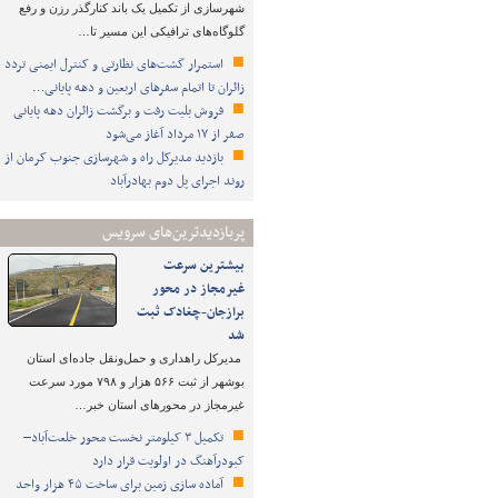
شهرسازی از تکمیل یک باند کنارگذر رزن و رفع
گلوگاه‌های ترافیکی این مسیر تا…
استمرار گشت‌های نظارتی و کنترل ایمنی تردد
زائران تا اتمام سفرهای اربعین و دهه پایانی…
فروش بلیت رفت و برگشت زائران دهه پایانی
صفر از ۱۷ مرداد آغاز می‌شود
بازدید مدیرکل راه و شهرسازی جنوب کرمان از
روند اجرای پل دوم بهادرآباد
پربازدیدترین‌های سرویس
بیشترین سرعت
غیرمجاز در محور
برازجان-چغادک ثبت
شد
مدیرکل راهداری و حمل‌ونقل جاده‌ای استان
بوشهر از ثبت ۵۶۶ هزار و ۷۹۸ مورد سرعت
غیرمجاز در محورهای استان خبر…
تکمیل ۳ کیلومتر نخست محور خلعت‌آباد–
کبودرآهنگ در اولویت قرار دارد
آماده سازی زمین برای ساخت ۴۵ هزار واحد