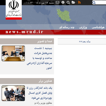
شنبه ۱۷ مرداد ۰۵ - ۰۱:۲۳
هواشناسی
وزارتی
چند رسانه ای
صدا و تصوير
ماه بعد»»
ببینید | نشست
مدیرعامل شرکت
ساخت و توسعه با
سرمایه‌گذاران آزادراهی
کشور
عناوین برتر
یک باند کنارگذر رزن تا
پایان فصل کاری امسال
بهره‌برداری می‌شود
معاون وزیر راه و