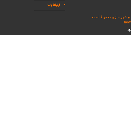
ارتباط با ما
اه و شهرسازی محفوظ است
وه