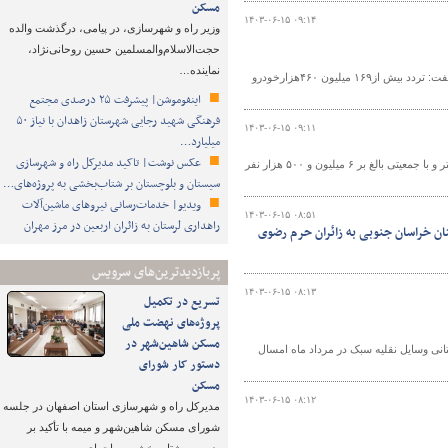
مسکن
۱۴۰۳-۰۶-۱۵ ۰۹:۱۴
وزیر راه و شهرسازی، در پیامی، درگذشت والده
حجت‌الاسلام‌والمسلمین حسین روحانی‌نژاد،
نماینده…
مسئول مرکز مدیریت راههای اداره کل راهداری و حمل و نقل جاده ای آذربایجان شرقی گفت: تردد بیش از۱۶۹ میلیون ۴۶۰هزارخودرو
اینفوموشن| پیشرفت ۲۵ درصدی مجتمع
فرهنگی شهید رجایی شهرستان زاهدان با نیاز ۵۰
۱۴۰۳-۰۶-۱۵ ۰۹:۱۱
میلیارد…
عکس نوشت| تاکید مدیرکل راه و شهرسازی
مدیر کل راه و شهرسازی خراسان رضوی گفت: استان خراسان رضوی با ۱۱۹ هزار کیلومتر و با جمعیتی بالغ بر ۶ میلیون و ۵۰۰ هزار نفر
سیستان و بلوچستان بر شتاب‌بخشی به پروژه‌های…
ویدیو| خدمات‌رسانی نیروهای ماشین‌آلات
۱۴۰۳-۰۶-۱۵ ۰۸:۵۱
راهداری لرستان به زائران اربعین در مرز مهران
ن خراسان جنوبی به زائران حرم رضوی
پربازدیدترین‌های سرویس
۱۴۰۳-۰۶-۱۵ ۰۸:۱۳
تسریع در تکمیل
پروژه‌های نهضت ملی
مسکن شاهین‌شهر در
انی وسایل نقلیه سبک در مرداد ماه امسال
دستور کار شورای
مسکن
۱۴۰۳-۰۶-۱۵ ۰۸:۱۲
مدیرکل راه و شهرسازی استان اصفهان در جلسه
شورای مسکن شاهین‌شهر و میمه با تأکید بر