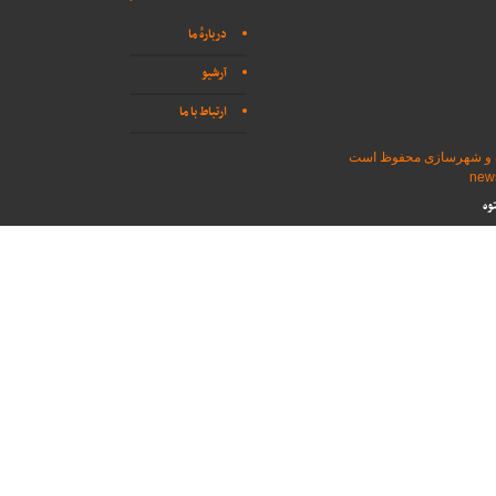
دربارهٔ ما
آرشیو
ارتباط با ما
اه و شهرسازی محفوظ است
وه