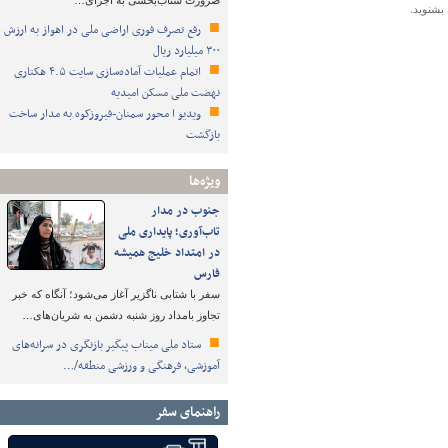
ضرورت شتاب‌بخشی به اجرای…
بشنوید.
رفع تصرف فوری اراضی ملی در اهواز به ارزش
۳۰۰ میلیارد ریال
اتمام عملیات آماده‌سازی سایت ۴.۵ هکتاری
نهضت ملی مسکن امیدیه
ویدیو ا محور سمنان-فیروزکوه به مدار ساخت
بازگشت
ویژه‌ها
جنوب در مدار
تاب‌آوری؛ پایداری ملی
در امتداد خلیج همیشه
فارس
سفر با شتابی ناگزیر آغاز می‌شود؛ آنگاه که خبر
تجاوز بامداد روز شنبه دشمن به شریان‌های…
ستاد ملی میناب پیگیر بازنگری در سرانه‌های
آموزشی، فرهنگی و ورزشی منطقه/…
راهنمای سفر