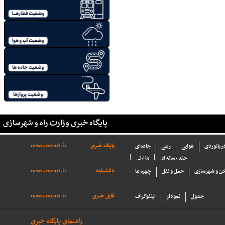
پایگاه خبری وزارت راه و شهرسازی
پایگاه خبری
news.mrud.ir
دریانوردی
هوایی
ریلی
جاده‌ای
چند رسانه ای
وزارتی
دانشنامه
news.mrud.ir
ن و شهرسازی
حمل و نقل
چهره ها
فایل خبری
news.mrud.ir
جدول
نمودار
اینفوگراف
راهنمای پایگاه خبری