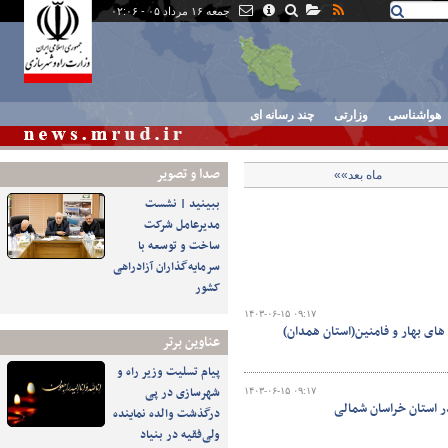
جمعه ۱۶ مرداد ۰۵ - ۰۲:۰۶
هواشناسی
وزارتی
چند رسانه ای
صدا و تصوير
ماه بعد»»
ببینید | نشست
مدیرعامل شرکت
ساخت و توسعه با
سرمایه‌گذاران آزادراهی
کشور
۱۴۰۳-۰۶-۱۵ ۰۹:۱۷
های بهار و فامنین(استان همدان)
عناوین برتر
پیام تسلیت وزیر راه و
شهرسازی در پی
۱۴۰۳-۰۶-۱۵ ۰۹:۱۷
در استان خراسان شمالی
درگذشت والده نماینده
ولی‌فقیه در بنیاد