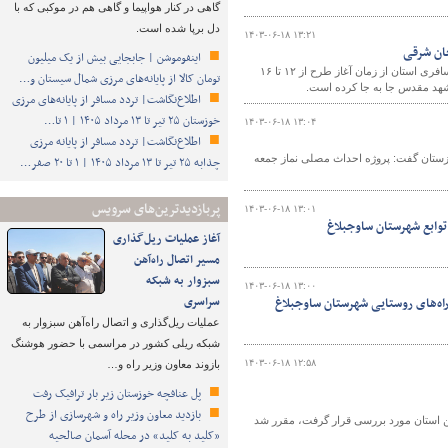
گاهی در کنار هواپیما و گاهی هم در موکبی که با
دل برپا شده است.
۱۴۰۳-۰۶-۱۸ ۱۳:۲۱
اینفوموشن | جابجایی بیش از یک میلیون
مدیرکل راهداری و حمل‌ونقل جاده‌ای آذربایجان شرقی گفت: ناوگان حمل‌ونقل عمومی مسافری استان از زمان آغاز طرح از ۱۲ تا ۱۶
تومان کالا از پایانه‌های مرزی شمال سیستان و…
اطلاع‌نگاشت| تردد مسافر از پایانه‌های مرزی
خوزستان ۲۵ تیر تا ۱۳ مرداد ۱۴۰۵ | ۱ تا…
۱۴۰۳-۰۶-۱۸ ۱۳:۰۴
اطلاع‌نگاشت| تردد مسافر از پایانه‌ مرزی
زستان گفت: پروژه احداث مصلی نماز جمعه
چذابه ۲۵ تیر تا ۱۳ مرداد ۱۴۰۵ | ۱ تا ۲۰ صفر…
پربازدیدترین‌های سرویس
۱۴۰۳-۰۶-۱۸ ۱۳:۰۱
 توابع شهرستان ساوجبلاغ
آغاز عملیات ریل‌گذاری
مسیر اتصال راه‌آهن
سبزوار به شبکه
۱۴۰۳-۰۶-۱۸ ۱۳:۰۰
سراسری
راه‌های روستایی شهرستان ساوجبلاغ
عملیات ریل‌گذاری و اتصال راه‌آهن سبزوار به
شبکه ریلی کشور در مراسمی با حضور هوشنگ
۱۴۰۳-۰۶-۱۸ ۱۲:۵۸
بازوند معاون وزیر راه و…
پل عنافچه خوزستان زیر بار ترافیک رفت
بازدید معاون وزیر راه و شهرسازی از طرح
استان مورد بررسی قرار گرفت، مقرر شد
«کلید به کلید» در محله آسمان صالحیه