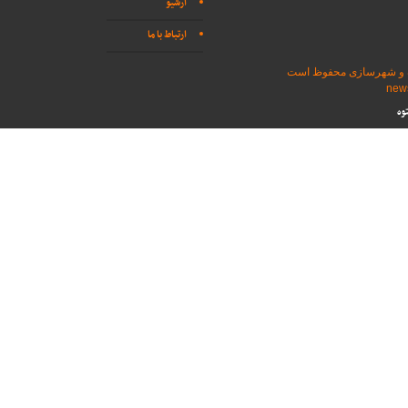
آرشیو
ارتباط با ما
اه و شهرسازی محفوظ است
وه