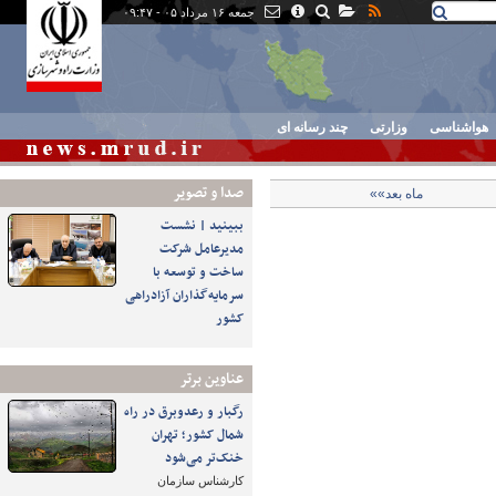
جمعه ۱۶ مرداد ۰۵ - ۰۹:۴۷
هواشناسی
وزارتی
چند رسانه ای
صدا و تصوير
ماه بعد»»
ببینید | نشست
مدیرعامل شرکت
ساخت و توسعه با
سرمایه‌گذاران آزادراهی
کشور
عناوین برتر
رگبار و رعدوبرق در راه
شمال کشور؛ تهران
خنک‌تر می‌شود
کارشناس سازمان