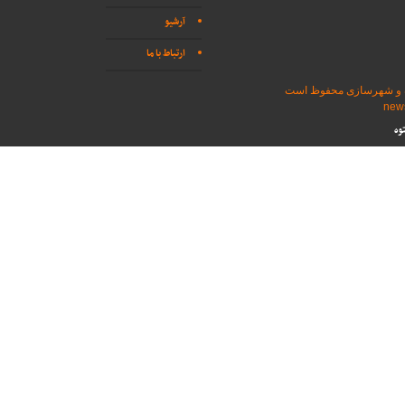
آرشیو
ارتباط با ما
اه و شهرسازی محفوظ است
وه