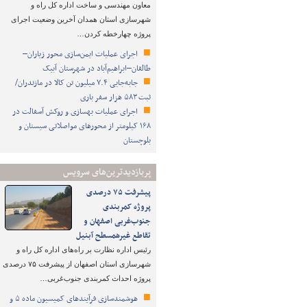
معاون مهندسی و ساخت اداره کل راه و
شهرسازی استان همدان آخرین وضعیت اجرای
پروژه چهارخطه کردن…
اجرای عملیات ایمن‌سازی محور زیاران–
طالقان–ابراهیم‌آباد در شهرستان آبیک
جابه‌جایی ۷.۴ میلیون تن کالا در مازندران/
ثبت ۵۸۳ هزار سفر باری
اجرای عملیات بهسازی و روکش آسفالت در
۱۶۸ کیلومتر از محورهای مواصلاتی سیستان و
بلوچستان
پربازدیدترین‌های سرویس
پیشرفت ۷۵ درصدی
پروژه کمربندی
جنوب‌غربی اصفهان و
تقاطع غیرهمسطح آبنیل
رئیس اداره نظارت بر راه‌های اداره کل راه و
شهرسازی استان اصفهان از پیشرفت ۷۵ درصدی
پروژه احداث کمربندی جنوب‌غربی…
هوشمندسازی فرآیندهای کمیسیون ماده ۵ و