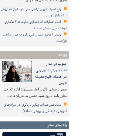
ضرورت شتاب‌بخشی به اجرای…
رفع تصرف فوری اراضی ملی در اهواز به ارزش
۳۰۰ میلیارد ریال
اتمام عملیات آماده‌سازی سایت ۴.۵ هکتاری
نهضت ملی مسکن امیدیه
ویدیو ا محور سمنان-فیروزکوه به مدار ساخت
بازگشت
ویژه‌ها
جنوب در مدار
تاب‌آوری؛ پایداری ملی
در امتداد خلیج همیشه
فارس
سفر با شتابی ناگزیر آغاز می‌شود؛ آنگاه که خبر
تجاوز بامداد روز شنبه دشمن به شریان‌های…
ستاد ملی میناب پیگیر بازنگری در سرانه‌های
آموزشی، فرهنگی و ورزشی منطقه/…
راهنمای سفر