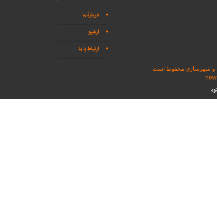
دربارهٔ ما
آرشیو
ارتباط با ما
اه و شهرسازی محفوظ است
وه