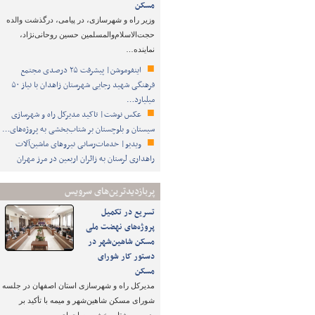
مسکن
وزیر راه و شهرسازی، در پیامی، درگذشت والده
حجت‌الاسلام‌والمسلمین حسین روحانی‌نژاد،
نماینده…
اینفوموشن| پیشرفت ۲۵ درصدی مجتمع
فرهنگی شهید رجایی شهرستان زاهدان با نیاز ۵۰
میلیارد…
عکس نوشت| تاکید مدیرکل راه و شهرسازی
سیستان و بلوچستان بر شتاب‌بخشی به پروژه‌های…
ویدیو| خدمات‌رسانی نیروهای ماشین‌آلات
راهداری لرستان به زائران اربعین در مرز مهران
پربازدیدترین‌های سرویس
تسریع در تکمیل
پروژه‌های نهضت ملی
مسکن شاهین‌شهر در
دستور کار شورای
مسکن
مدیرکل راه و شهرسازی استان اصفهان در جلسه
شورای مسکن شاهین‌شهر و میمه با تأکید بر