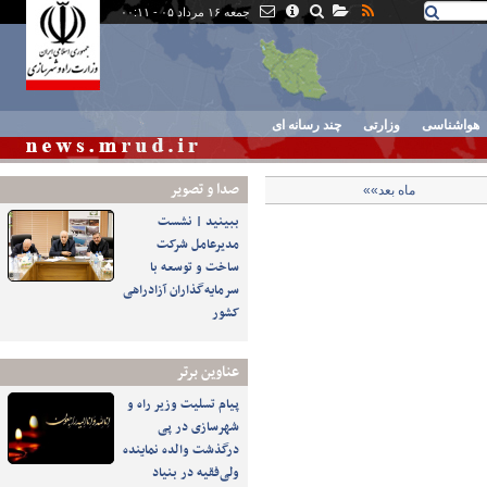
جمعه ۱۶ مرداد ۰۵ - ۰۰:۱۱
هواشناسی
وزارتی
چند رسانه ای
صدا و تصوير
ماه بعد»»
ببینید | نشست
مدیرعامل شرکت
ساخت و توسعه با
سرمایه‌گذاران آزادراهی
کشور
عناوین برتر
پیام تسلیت وزیر راه و
شهرسازی در پی
درگذشت والده نماینده
ولی‌فقیه در بنیاد