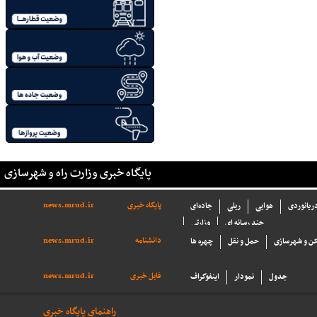
پایگاه خبری وزارت راه و شهرسازی
پایگاه خبری
news.mrud.ir
دریانوردی
هوایی
ریلی
جاده‌ای
چند رسانه ای
وزارتی
دانشنامه
news.mrud.ir
ن و شهرسازی
حمل و نقل
چهره ها
فایل خبری
news.mrud.ir
جدول
نمودار
اینفوگراف
راهنمای پایگاه خبری