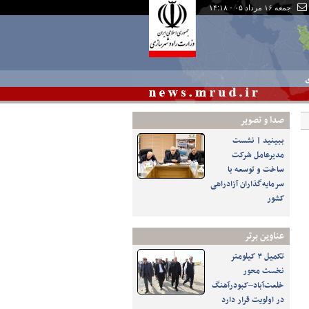
جمعه ۱۶ مرداد ۰۵ - ۱۴:۱۸
ی
صدا و تصوير
ببینید | نشست
مدیرعامل شرکت
ساخت و توسعه با
سرمایه‌گذاران آزادراهی
کشور
عناوین برتر
تکمیل ۳ کیلومتر
نخست محور
خلعت‌آباد–کبودرآهنگ
در اولویت قرار دارد