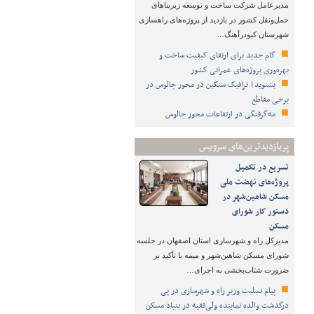
مدیرعامل شرکت ساخت و توسعه زیربناهای
حمل‌ونقل کشور در بازدید از پروژه‌های راهسازی
شهرستان کبودرآهنگ…
گام جدید برای ارتقای کیفیت ساخت و
بهره‌وری پروژه‌های عمرانی کشور
بشنوید| ترافیک سنگین در محور چالوس در
برخی مقاطع
مه‌گرفتگی در ارتفاعات محور چالوس
پربازدیدترین‌های سرویس
تسریع در تکمیل
پروژه‌های نهضت ملی
مسکن شاهین‌شهر در
دستور کار شورای
مسکن
مدیرکل راه و شهرسازی استان اصفهان در جلسه
شورای مسکن شاهین‌شهر و میمه با تأکید بر
ضرورت شتاب‌بخشی به اجرای…
پیام تسلیت وزیر راه و شهرسازی در پی
درگذشت والده نماینده ولی‌فقیه در بنیاد مسکن