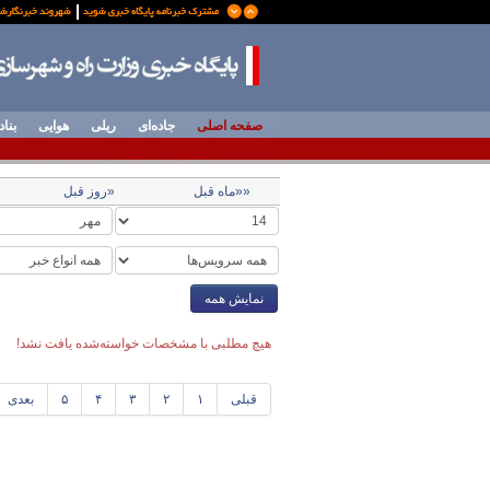
صفحه اصلی
جاده‌ای
ریلی
هوایی
بناد
««ماه قبل
«روز قبل
نمایش همه
هیچ مطلبی با مشخصات خواسته‌شده یافت نشد!
قبلی
۱
۲
۳
۴
۵
بعدی