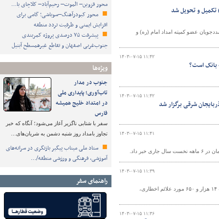
محور قزوین– الموت– رحیم‌آباد– کلاچای با…
محور کبودرآهنگ–سوباشی؛ گامی برای
افزایش ایمنی و ظرفیت تردد منطقه
دجویان عضو کمیته امداد امام (ره) و
پیشرفت ۷۵ درصدی پروژه کمربندی
جنوب‌غربی اصفهان و تقاطع غیرهمسطح آبنیل
۱۴۰۳-۰۷-۱۵ ۱۱:۴۲
 بانک است؟
ویژه‌ها
جنوب در مدار
تاب‌آوری؛ پایداری ملی
۱۴۰۳-۰۷-۱۵ ۱۱:۴۲
در امتداد خلیج همیشه
ذربایجان شرقی برگزار شد
فارس
سفر با شتابی ناگزیر آغاز می‌شود؛ آنگاه که خبر
۱۴۰۳-۰۷-۱۵ ۱۱:۴۱
تجاوز بامداد روز شنبه دشمن به شریان‌های…
ستاد ملی میناب پیگیر بازنگری در سرانه‌های
آموزشی، فرهنگی و ورزشی منطقه/…
۱۴۰۳-۰۷-۱۵ ۱۱:۳۹
راهنمای سفر
رئیس اداره ایمنی راه‌های اداره کل راهداری و حمل‌ونقل جاده‌ای استان یزد از تهیه و نصب ۱۴ هزار و ۶۵۰ مورد علائم اخطاری،
۱۴۰۳-۰۷-۱۵ ۱۱:۳۶