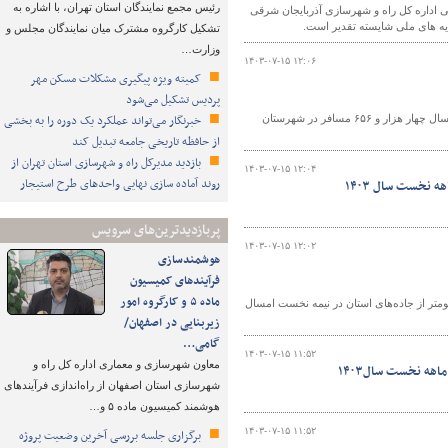
رئیس مجمع نمایندگان استان تهران، با اشاره به
ی اداره کل راه و شهرسازی آذربایجان شرقی
یه های ملی شایسته تقدیر است.
تشکیل کارگروه مشترک میان نمایندگان مجلس و
وزارت…
۱۴۰۳-۰۷-۱۵ ۱۲:۰۶
کمیته ویژه پیگیری مشکلات مسکن مهر
پردیس تشکیل می‌شود
خبرنگار می‌تواند عملکرد یک دوره را به بخشی
رئیس اداره راهداری و حمل‌ونقل جاده‌ای شهرستان چاراویماق گفت: در شش‌ماهه اول امسال چهار هزار و ۶۵۶ مسافر در شهرستان
از حافظه تاریخی جامعه تبدیل کند
بازدید مدیرکل راه و شهرسازی استان تهران از
۱۴۰۳-۰۷-۱۵ ۱۲:۰۴
روند آماده سازی نهایی واحدهای طرح استیجار
پربازدیدترین‌های سرویس
۱۴۰۳-۰۷-۱۵ ۱۲:۰۲
هوشمندسازی
فرآیندهای کمیسیون
ماده ۵ و کارگروه امور
داری اداره کل راهداری و حمل‌ونقل جاده‌ای کردستان از ترمیم آسفالت ۲۰۸ کیلومتر از جاده‌های استان در نیمه نخست امسال
زیربنایی در اصفهان/
گامی…
۱۴۰۳-۰۷-۱۵ ۱۱:۵۲
معاون شهرسازی و معماری اداره کل راه و
شهرسازی استان اصفهان از راه‌اندازی فرآیندهای
هوشمند کمیسیون ماده ۵ و…
۱۴۰۳-۰۷-۱۵ ۱۱:۵۲
برگزاری جلسه بررسی آخرین وضعیت پروژه