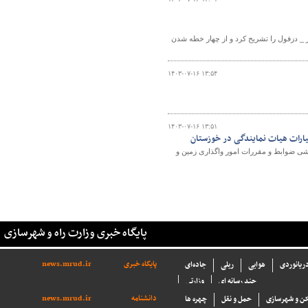
 دزفول را تشریح کرد و از چهار خطه شدن
۱۴۰۳-۰۷-۱۶ ۱۳:۵۴
۱۴۰۳-۰۷-۱۶ ۱۳:۵۱
یارات هیات نمایندگی در خوزستان
زشی ضوابط و مقررات امور واگذاری زمین و
پایگاه خبری وزارت راه و شهرسازی
پایگاه خبری
news.mrud.ir
دریانوردی
هوایی
ریلی
جاده‌ای
چند رسانه ای
وزارتی
دانشنامه
news.mrud.ir
ن و شهرسازی
حمل و نقل
چهره ها