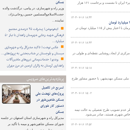
مسکن
در ۱۲۰ ثانیه امروز ۱۶ مهر از امضای تفاهم‌نامه مشارکت سرمایه‌گذاران قطری در «بندر دیر» ایران تا نشست و برخاست ۱۶۱ هزار
وزیر راه و شهرسازی، در پیامی، درگذشت والده
حجت‌الاسلام‌والمسلمین حسین روحانی‌نژاد،
۱۴۰۳-۰۷-۱۶ ۱۸:۴۴
نماینده…
مدیر کل راهداری جنوب کرمان از ساخت و آسفالت ۴۵.۵ کیلومتر راه روستایی در جنوب کرمان با اعتبار بیش از ۱۱۵ میلیارد تومان در
اینفوموشن| پیشرفت ۲۵ درصدی مجتمع
فرهنگی شهید رجایی شهرستان زاهدان با نیاز ۵۰
میلیارد…
۱۴۰۳-۰۷-۱۶ ۱۸:۴۳
عکس نوشت| تاکید مدیرکل راه و شهرسازی
سیستان و بلوچستان بر شتاب‌بخشی به پروژه‌های…
 مرکزی از ایجاد روشنایی نقطه‌ای و طولی در
ویدیو| خدمات‌رسانی نیروهای ماشین‌آلات
راهداری لرستان به زائران اربعین در مرز مهران
۱۴۰۳-۰۷-۱۶ ۱۵:۱۸
پربازدیدترین‌های سرویس
ماده ۵ مهدیشهر، طرح تفکیکی سایت ۵۰ هکتاری نهضت ملی مسکن مهدیشهر، با حضور مشاور طرح
تسریع در تکمیل
پروژه‌های نهضت ملی
۱۴۰۳-۰۷-۱۶ ۱۵:۰۲
مسکن شاهین‌شهر در
دستور کار شورای
خاطر عدم تصویب طرح تفصیلی به حالت نیمه
مسکن
 خاص شهری هستند، صادر می‌شود.
مدیرکل راه و شهرسازی استان اصفهان در جلسه
شورای مسکن شاهین‌شهر و میمه با تأکید بر
۱۴۰۳-۰۷-۱۶ ۱۴:۵۲