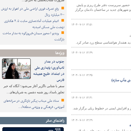
ضرورت شتاب‌بخشی به اجرای…
 حضور سرپرست دفتر طرح ریزی و پایش
رفع تصرف فوری اراضی ملی در اهواز به ارزش
 شهرهای جدید در ساختمان دادمان برگزار
۳۰۰ میلیارد ریال
اتمام عملیات آماده‌سازی سایت ۴.۵ هکتاری
۱۴۰۳-۰۷-۱۶ ۱۴:۵۱
نهضت ملی مسکن امیدیه
ویدیو ا محور سمنان-فیروزکوه به مدار ساخت
بازگشت
دید هشدار هواشناسی سطح زرد صادر کرد.
ویژه‌ها
۱۴۰۳-۰۷-۱۶ ۱۴:۳۹
جنوب در مدار
تاب‌آوری؛ پایداری ملی
در امتداد خلیج همیشه
۱۴۰۳-۰۷-۱۶ ۱۴:۳۵
فارس
سفر با شتابی ناگزیر آغاز می‌شود؛ آنگاه که خبر
تجاوز بامداد روز شنبه دشمن به شریان‌های…
۱۴۰۳-۰۷-۱۶ ۱۴:۳۱
ستاد ملی میناب پیگیر بازنگری در سرانه‌های
آموزشی، فرهنگی و ورزشی منطقه/…
 و افزایش ایمنی در خطوط ریلی برگزار شد.
راهنمای سفر
۱۴۰۳-۰۷-۱۶ ۱۴:۲۹
ستان کرمانشاه گفت: طی ۶ ماهه سال‌جاری تردد وسایل نقلیه سبک در محورهای مواصلاتی