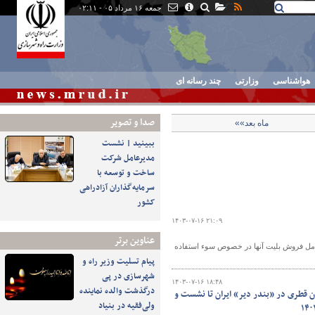
جمعه ۱۶ مرداد ۰۵ - ۰۲:۱۱
هواشناسی
وزارتی
چند رسانه ای
صدا و تصوير
ماه بعد»»
ببینید | نشست
مدیرعامل شرکت
ساخت و توسعه با
سرمایه‌گذاران آزادراهی
کشور
۱۴۰۳-۰۷-۱۶ ۲۱:۰۹
عناوین برتر
امل فروش بلیت آنها در خصوص سوء استفاده
پیام تسلیت وزیر راه و
شهرسازی در پی
۱۴۰۳-۰۷-۱۶ ۱۸:۴۸
درگذشت والده نماینده
ان قطری در «بندر دیر» ایران تا نشست و
ولی‌فقیه در بنیاد