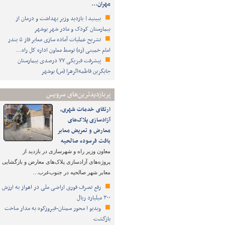
مهران…
ببینید| بازدید وزیر بهداشت و درمان از
بیمارستان کودک و مادر شهر بوشهر
تشریح عملیات آماده سازی معابر فاز ۵ بندر
امام خمینی (ره) توسط معاون اداره کل راه…
پیشرفت فیزیکی ۷۷ درصدی بیمارستان
جایگزین فاطمه‌الزهرا (س) بوشهر
پربازدیدترین‌های سرویس
ارتقای خدمات شهری،
آزادسازی پلاک‌های
معارض و تعریض معابر
بافت فرسوده صالحیه
معاون وزیر راه و شهرسازی در بازدید از
پروژه‌های آزادسازی پلاک‌های معارض و بازگشایی
معابر شهر صالحیه در جنوب‌غرب…
رفع تصرف فوری اراضی ملی در اهواز به ارزش
۳۰۰ میلیارد ریال
ویدیو ا محور سمنان-فیروزکوه به مدار ساخت
بازگشت