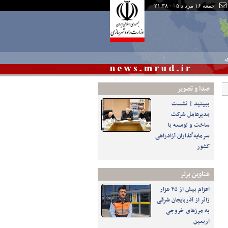
جمعه ۱۶ مرداد ۰۵ - ۲۱:۳۸
ی
صدا و تصوير
ببینید | نشست
مدیرعامل شرکت
ساخت و توسعه با
سرمایه‌گذاران آزادراهی
کشور
عناوین برتر
اعزام بیش از ۲۵ هزار
زائر از آذربایجان شرقی
به مرزهای خروجی
اربعین