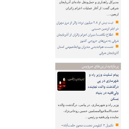
مدیرکل راهداری و حمل‌ونقل جاده‌ای آذربایجان
شرقی گفت: از آغاز عملیات اعزام زائران
اربعین،…
ثبت بیش از ۲.۸ میلیون تردد زائر از مرز مهران
در ایام اربعین حسینی
اطلاع نگاشت/ میزان اعزام زائران از آذربایجان
شرقی به مرزهای خروجی کشور
نشست هم‌اندیشی مدیران روابط‌عمومی استان
آذربایجان شرقی
پربازدیدترین‌های سرویس
پیام تسلیت وزیر راه و
شهرسازی در پی
درگذشت والده نماینده
ولی‌فقیه در بنیاد
مسکن
وزیر راه و شهرسازی، در پیامی، درگذشت والده
حجت‌الاسلام‌والمسلمین حسین روحانی‌نژاد،
نماینده ولی‌فقیه و رئیس…
تکمیل ۳ کیلومتر نخست محور خلعت‌آباد–