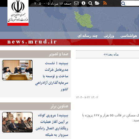
جمعه ۱۶ مرداد ۰۵ - ۲۰:۵۰
هواشناسی
وزارتی
چند رسانه ای
صدا و تصوير
ماه بعد»»
ببینید | نشست
مدیرعامل شرکت
ساخت و توسعه با
سرمایه‌گذاران آزادراهی
کشور
۱۴۰۳-۰۷-۲۲ ۱۳:۰۲
عناوین برتر
ببینید| مروری کوتاه
از ابتدای طرح نهضت ملی مسکن تاکنون قرارداد ۳۷۳ هزار و ۵۸۲ واحد نهضت ملی در بانک مسکن در قالب ۵۵ هزار و ۶۶۷ پروژه با
بر آیین آغاز عملیات
ریلگذاری اتصال راه‌آهن
سبزوار به شبکه