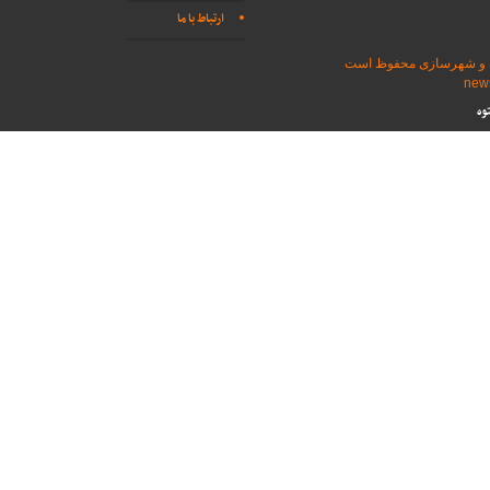
ارتباط با ما
اه و شهرسازی محفوظ است
وه