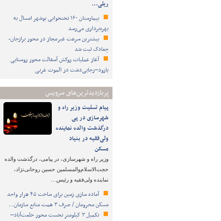
ریلی…
بیمارستان ۱۶۰ تختخوابی بوشهر امسال به
بهره‌برداری می‌رسد
بیشترین سرعت غیرمجاز در محور برازجان-
چغادک ثبت شد
آغاز عملیات روکش آسفالت محور روستایی
یارود–رجایی‌دشت در الموت غربی
پربازدیدترین‌های سرویس
پیام تسلیت وزیر راه و
شهرسازی در پی
درگذشت والده نماینده
ولی‌فقیه در بنیاد
مسکن
وزیر راه و شهرسازی، در پیامی، درگذشت والده
حجت‌الاسلام‌والمسلمین حسین روحانی‌نژاد،
نماینده ولی‌فقیه و رئیس…
آماده سازی زمین برای ساخت ۴۵ هزار واحد
مسکن محرومان / صرف ۳ همت منابع سازمان…
تکمیل ۳ کیلومتر نخست محور خلعت‌آباد–