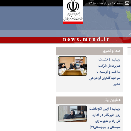
شنبه ۱۷ مرداد ۰۵ - ۱۴:۵۰
ی
صدا و تصوير
ببینید | نشست
مدیرعامل شرکت
ساخت و توسعه با
سرمایه‌گذاران آزادراهی
کشور
عناوین برتر
ببینید| آیین نکوداشت
روز خبرنگار در اداره
کل راه و شهرسازی
سیستان و بلوچستان(۲)