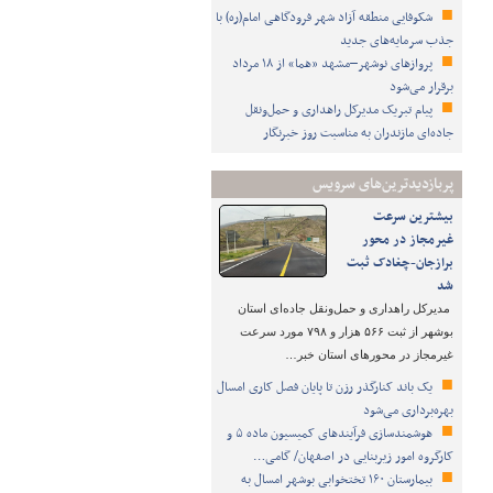
شکوفایی منطقه آزاد شهر فرودگاهی امام(ره) با
جذب سرمایه‌های جدید
پروازهای نوشهر–مشهد «هما» از ۱۸ مرداد
برقرار می‌شود
پیام تبریک مدیرکل راهداری و حمل‌ونقل
جاده‌ای مازندران به مناسبت روز خبرنگار
پربازدیدترین‌های سرویس
بیشترین سرعت
غیرمجاز در محور
برازجان-چغادک ثبت
شد
مدیرکل راهداری و حمل‌ونقل جاده‌ای استان
بوشهر از ثبت ۵۶۶ هزار و ۷۹۸ مورد سرعت
غیرمجاز در محورهای استان خبر…
یک باند کنارگذر رزن تا پایان فصل کاری امسال
بهره‌برداری می‌شود
هوشمندسازی فرآیندهای کمیسیون ماده ۵ و
کارگروه امور زیربنایی در اصفهان/ گامی…
بیمارستان ۱۶۰ تختخوابی بوشهر امسال به