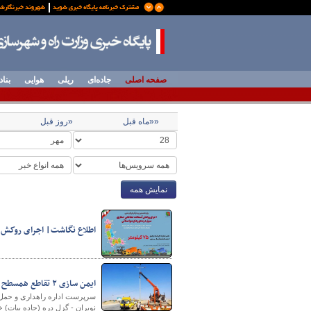
صفحه اصلی
جاده‌ای
ریلی
هوایی
بناد
««ماه قبل
«روز قبل
نمایش همه
اطلاع نگاشت| اجرای روکش 
ایمن سازی ۲ تقاطع همسطح مستعد حادثه در راه‌های بخش نوبران شهرستان ساوه
سرپرست اداره راهداری و حمل و
نوبران - گزل دره (جاده بیات) خب