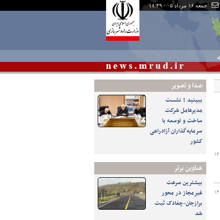
جمعه ۱۶ مرداد ۰۵ - ۱۸:۴۹
ی
صدا و تصوير
ببینید | نشست
مدیرعامل شرکت
ساخت و توسعه با
سرمایه‌گذاران آزادراهی
کشور
۱۴
عناوین برتر
بیشترین سرعت
غیرمجاز در محور
۱۴
برازجان-چغادک ثبت
شد