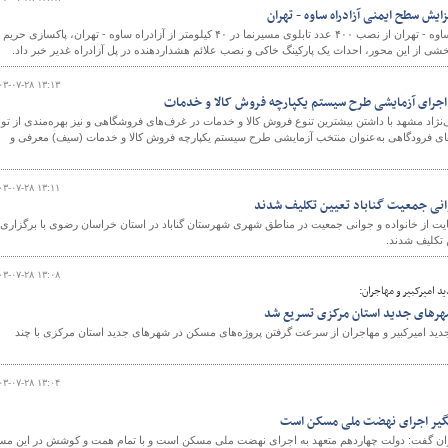
مسئول اداره نگهداری آزادراه ساوه - تهران از نصب ۴۰۰ عدد تابلوی مسیرنما در ۴۰ کیلومتر از آزادراه ساوه - تهران،‌ پاکسازی حریم
شی از این محور، احداث یک پارکینگ خاکی و نصب علائم هشداردهنده در پل آزادراه غدیر خبر داد.
۰۳-۰۷-۲۸ ۱۳:۱۳
اجرای آزمایشی طرح سیستم یکپارچه فروش کالا و ‌خدمات
‌نژاد مشهد با داشتن بیشترین تنوع فروش کالا و خدمات در غرف‌های فروشگاهی و نیز بهره‌مندی از تو
ی فرودگاهی به‌عنوان منتخب آزمایشی طرح سیستم یکپارچه فروش کالا و ‌خدمات (سیف) معرفی و
۰۳-۰۷-۲۸ ۱۳:۱۱
انی جمعیت گناباد تعیین تکلیف شدند
ت از خانواده و جوانی جمعیت در مناطق شهری شهرستان گناباد در استان خراسان رضوی با برگزاری
 تکلیف شدند.
۰۳-۰۷-۲۸ ۱۳:۰۸
امیرکبیر و مهاجران:
شهرهای جدید استان مرکزی تسریع شد
 امیرکبیر و مهاجران از سرعت گرفتن پروژه‌های مسکن در شهرهای جدید استان مرکزی با چند
۰۳-۰۷-۲۸ ۱۳:۰۴
یگیر اجرای نهضت ملی مسکن است
ان گفت: دولت چهاردهم متعهد به اجرای نهضت ملی مسکن است و با تمام همت و کوشش در این مس