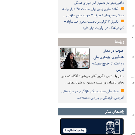
شاهین‌شهر در دستور کار شورای مسکن
آماده سازی زمین برای ساخت ۴۵ هزار واحد
مسکن محرومان / صرف ۳ همت منابع سازمان…
تکمیل ۳ کیلومتر نخست محور خلعت‌آباد–
۱۴
کبودرآهنگ در اولویت قرار دارد
ان
ویژه‌ها
جنوب در مدار
تاب‌آوری؛ پایداری ملی
۱۴
در امتداد خلیج همیشه
فارس
سفر با شتابی ناگزیر آغاز می‌شود؛ آنگاه که خبر
تجاوز بامداد روز شنبه دشمن به شریان‌های…
۱۴
ستاد ملی میناب پیگیر بازنگری در سرانه‌های
آموزشی، فرهنگی و ورزشی منطقه/…
راهنمای سفر
۱۴
یر