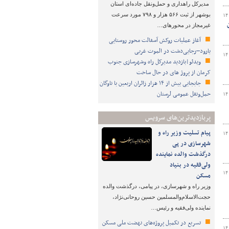
مدیرکل راهداری و حمل‌ونقل جاده‌ای استان
بوشهر از ثبت ۵۶۶ هزار و ۷۹۸ مورد سرعت
۱۴
غیرمجاز در محورهای…
آغاز عملیات روکش آسفالت محور روستایی
یارود–رجایی‌دشت در الموت غربی
۱۴
ویدئو|بازدید مدیرکل راه وشهرسازی جنوب
کرمان از پروژ های در حال ساخت
جابجایی بیش از ۱۴ هزار زائران اربعین با ناوگان
حمل‌ونقل عمومی لرستان
۱۴
پربازدیدترین‌های سرویس
پیام تسلیت وزیر راه و
۱۴
شهرسازی در پی
درگذشت والده نماینده
ولی‌فقیه در بنیاد
۱۴
مسکن
وزیر راه و شهرسازی، در پیامی، درگذشت والده
حجت‌الاسلام‌والمسلمین حسین روحانی‌نژاد،
نماینده ولی‌فقیه و رئیس…
تسریع در تکمیل پروژه‌های نهضت ملی مسکن
۱۴