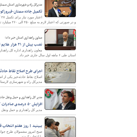
مدیرکل راه و شهرسازی استان سمنان
تکمیل جاده سمنان-فیروزکوه نیازمند یک هزار 
و در صورتی که اعتبار لازم به مبلغ ۲۵۰ الی ۲۶۰ میلیارد تومان تأمین شود، حدود ۱۰ کیلومتر انتهای مسیر نیز بهره‌برداری خواهد رسید.
معاون راهداری استان خبر داد؛
نصب بیش از ۲۱ هزار علایم ایمنی در محورهای مواصلاتی فارس
استان طی ۶ ماهه اول سال جاری خبر داد.
اجرای طرح اصلاح نقاط حادثه
اصلاح نقاط حادثه‌خیز یکی از 
مدیرکل راه و شهرسازی لارستان
مدیر کل راهداری و حمل ونقل جاده 
افزایش ۵۰ درصدی صادرات کالا از پایانه مرزی بیله سوار در نیمه نخست امسال
مدیر کل راهداری و حمل ونقل جاده ای استان اردبیل از ا
ببینید | روز هفتم انتخاب
صبح امروز مشمولان طرح جوانی
را انتخاب کردند.