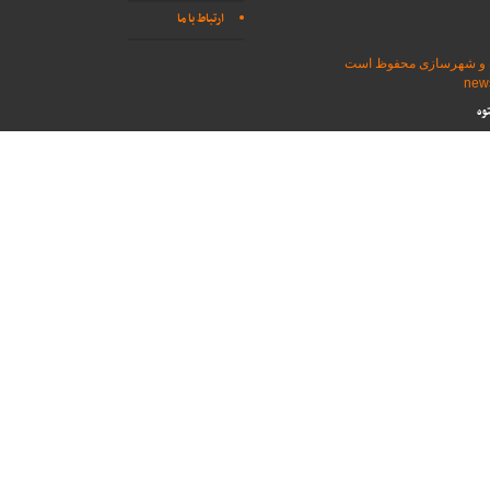
ارتباط با ما
اه و شهرسازی محفوظ است
وه