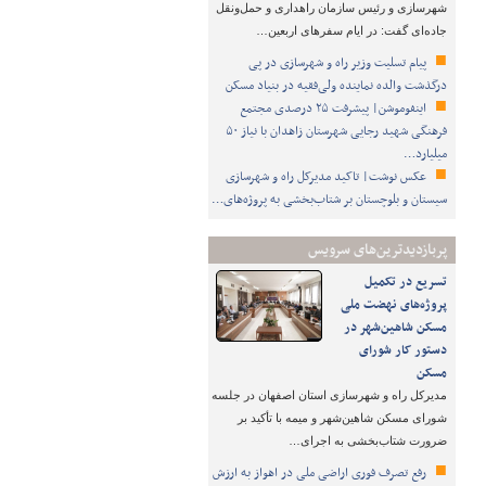
شهرسازی و رئیس سازمان راهداری و حمل‌ونقل
جاده‌ای گفت: در ایام سفرهای اربعین…
پیام تسلیت وزیر راه و شهرسازی در پی
درگذشت والده نماینده ولی‌فقیه در بنیاد مسکن
اینفوموشن| پیشرفت ۲۵ درصدی مجتمع
فرهنگی شهید رجایی شهرستان زاهدان با نیاز ۵۰
میلیارد…
عکس نوشت| تاکید مدیرکل راه و شهرسازی
سیستان و بلوچستان بر شتاب‌بخشی به پروژه‌های…
پربازدیدترین‌های سرویس
تسریع در تکمیل
پروژه‌های نهضت ملی
مسکن شاهین‌شهر در
دستور کار شورای
مسکن
مدیرکل راه و شهرسازی استان اصفهان در جلسه
شورای مسکن شاهین‌شهر و میمه با تأکید بر
ضرورت شتاب‌بخشی به اجرای…
رفع تصرف فوری اراضی ملی در اهواز به ارزش