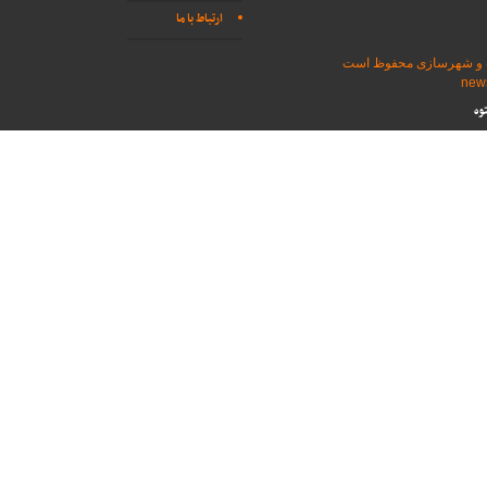
ارتباط با ما
اه و شهرسازی محفوظ است
وه