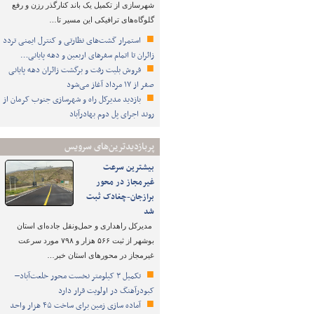
شهرسازی از تکمیل یک باند کنارگذر رزن و رفع
گلوگاه‌های ترافیکی این مسیر تا…
استمرار گشت‌های نظارتی و کنترل ایمنی تردد
زائران تا اتمام سفرهای اربعین و دهه پایانی…
فروش بلیت رفت و برگشت زائران دهه پایانی
صفر از ۱۷ مرداد آغاز می‌شود
بازدید مدیرکل راه و شهرسازی جنوب کرمان از
روند اجرای پل دوم بهادرآباد
پربازدیدترین‌های سرویس
بیشترین سرعت
غیرمجاز در محور
برازجان-چغادک ثبت
شد
مدیرکل راهداری و حمل‌ونقل جاده‌ای استان
بوشهر از ثبت ۵۶۶ هزار و ۷۹۸ مورد سرعت
غیرمجاز در محورهای استان خبر…
تکمیل ۳ کیلومتر نخست محور خلعت‌آباد–
کبودرآهنگ در اولویت قرار دارد
آماده سازی زمین برای ساخت ۴۵ هزار واحد