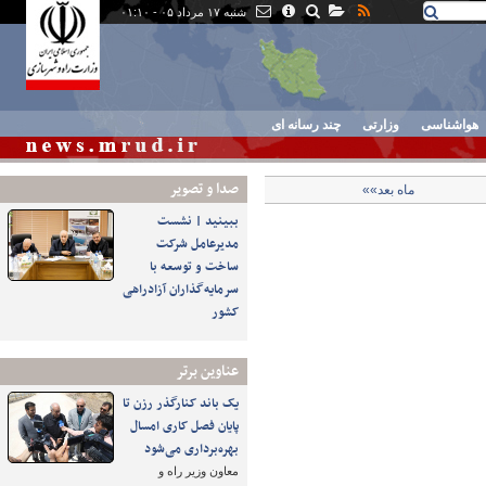
شنبه ۱۷ مرداد ۰۵ - ۰۱:۱۰
هواشناسی
وزارتی
چند رسانه ای
صدا و تصوير
ماه بعد»»
ببینید | نشست
مدیرعامل شرکت
ساخت و توسعه با
سرمایه‌گذاران آزادراهی
کشور
عناوین برتر
یک باند کنارگذر رزن تا
پایان فصل کاری امسال
بهره‌برداری می‌شود
معاون وزیر راه و