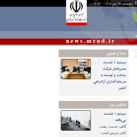
پنجشنبه ۱۵ مرداد ۰۵ - ۰۷:۵۲
ی
صدا و تصوير
ببینید | نشست
مدیرعامل شرکت
ساخت و توسعه با
سرمایه‌گذاران آزادراهی
کشور
عناوین برتر
ببینید ا خدمت
بی‌وقفه
گاهی خدمت، پشت
کانتر پذیرش است؛