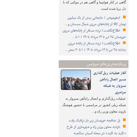
گاهی در کنار هواپیما و گاهی هم در موکبی که با
دل برپا شده است.
اینفوموشن | جابجایی بیش از یک میلیون
تومان کالا از پایانه‌های مرزی شمال سیستان و…
اطلاع‌نگاشت| تردد مسافر از پایانه‌های مرزی
خوزستان ۲۵ تیر تا ۱۳ مرداد ۱۴۰۵ | ۱ تا…
اطلاع‌نگاشت| تردد مسافر از پایانه‌ مرزی
چذابه ۲۵ تیر تا ۱۳ مرداد ۱۴۰۵ | ۱ تا ۲۰ صفر…
پربازدیدترین‌های سرویس
آغاز عملیات ریل‌گذاری
مسیر اتصال راه‌آهن
سبزوار به شبکه
سراسری
عملیات ریل‌گذاری و اتصال راه‌آهن سبزوار به
شبکه ریلی کشور در مراسمی با حضور هوشنگ
بازوند معاون وزیر راه و…
پل عنافچه خوزستان زیر بار ترافیک رفت
بازدید معاون وزیر راه و شهرسازی از طرح
«کلید به کلید» در محله آسمان صالحیه