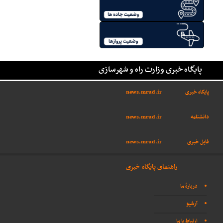
پایگاه خبری وزارت راه و شهرسازی
پایگاه خبری
news.mrud.ir
دانشنامه
news.mrud.ir
فایل خبری
news.mrud.ir
راهنمای پایگاه خبری
دربارهٔ ما
آرشیو
ارتباط با ما