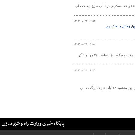
رئیس اداره راه و شهرسازی شهرستان مشکین‌شهر از تامین ۱۱ هکتار زمین جهت احداث ۲۷۵ واحد مسکونی در قالب طرح نهضت ملی
۱۴۰۳-۰۸-۲۴ ۰۹:۵۲
۱۴۰۳-۰۸-۲۴ ۰۹:۵۰
مرکز مدیریت راه‌های کشور اعلام کرد تردد از آزادراه تهران–شمال و محور چالوس مسیر (رفت و برگشت) تا ساعت ۲۴ مورخ ۱ آذر
۱۴۰۳-۰۸-۲۴ ۰۹:۴۵
کارشناس سازمان هواشناسی از بارش باران و رعد و برق و وزش باد در ۱۱ استان کشور در روز پنجشنبه ۲۴ آبان خبر داد و گفت: این
پایگاه خبری وزارت راه و شهرسازی