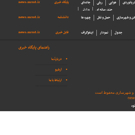
پایگاه خبری
news.mrud.ir
دریانوردی
هوایی
ریلی
جاده‌ای
چند رسانه ای
وزارتی
دانشنامه
news.mrud.ir
ن و شهرسازی
حمل و نقل
چهره ها
فایل خبری
news.mrud.ir
جدول
نمودار
اینفوگراف
راهنمای پایگاه خبری
دربارهٔ ما
آرشیو
ارتباط با ما
اه و شهرسازی محفوظ است
وه