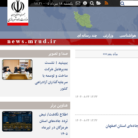
یکشنبه ۱۸ مرداد ۰۵ - ۱۷:۳۱
هواشناسی
وزارتی
چند رسانه ای
صدا و تصوير
ماه بعد»»
ببینید | نشست
مدیرعامل شرکت
ساخت و توسعه با
سرمایه‌گذاران آزادراهی
کشور
۱۴۰۳-۰۸-۲۴ ۱۳:۳۳
عناوین برتر
اطلاع نگاشت/ نبض
تردد جاده‌های استان
۱۴۰۳-۰۸-۲۴ ۱۳:۳۲
اده‌ای استان اصفهان
هرمزگان در تیرماه
۱۴۰۵