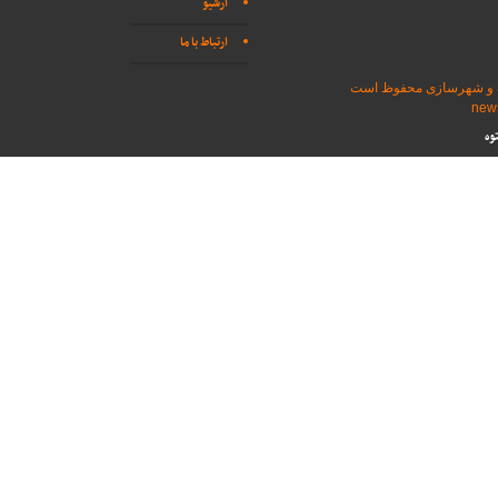
آرشیو
ارتباط با ما
اه و شهرسازی محفوظ است
وه