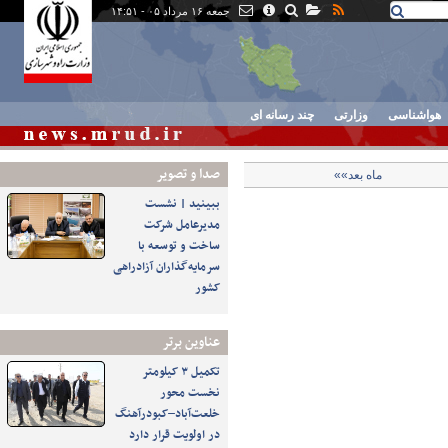
جمعه ۱۶ مرداد ۰۵ - ۱۴:۵۱
هواشناسی
وزارتی
چند رسانه ای
صدا و تصوير
ماه بعد»»
ببینید | نشست
مدیرعامل شرکت
ساخت و توسعه با
سرمایه‌گذاران آزادراهی
کشور
عناوین برتر
تکمیل ۳ کیلومتر
نخست محور
خلعت‌آباد–کبودرآهنگ
در اولویت قرار دارد