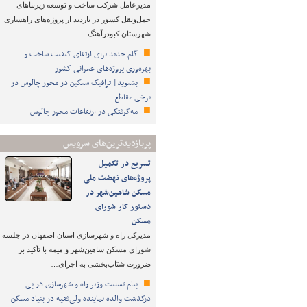
مدیرعامل شرکت ساخت و توسعه زیربناهای
حمل‌ونقل کشور در بازدید از پروژه‌های راهسازی
شهرستان کبودرآهنگ…
گام جدید برای ارتقای کیفیت ساخت و
بهره‌وری پروژه‌های عمرانی کشور
بشنوید| ترافیک سنگین در محور چالوس در
برخی مقاطع
مه‌گرفتگی در ارتفاعات محور چالوس
پربازدیدترین‌های سرویس
تسریع در تکمیل
پروژه‌های نهضت ملی
مسکن شاهین‌شهر در
دستور کار شورای
مسکن
مدیرکل راه و شهرسازی استان اصفهان در جلسه
شورای مسکن شاهین‌شهر و میمه با تأکید بر
ضرورت شتاب‌بخشی به اجرای…
پیام تسلیت وزیر راه و شهرسازی در پی
درگذشت والده نماینده ولی‌فقیه در بنیاد مسکن