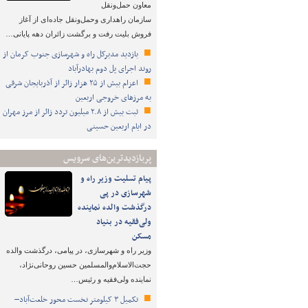
معاون حمل‌ونقل
سازمان راهداری وحمل‌ونقل جاده‌ای از آغاز
فروش بلیت رفت و برگشت زائران دهه پایانی…
بازدید مدیرکل راه و شهرسازی جنوب کرمان از
روند اجرای پل دوم بهادرآباد
اعزام بیش از ۲۵ هزار زائر از آذربایجان شرقی
به مرزهای خروجی اربعین
ثبت بیش از ۲.۸ میلیون تردد زائر از مرز مهران
در ایام اربعین حسینی
پربازدیدترین‌های سرویس
پیام تسلیت وزیر راه و
شهرسازی در پی
درگذشت والده نماینده
ولی‌فقیه در بنیاد
مسکن
وزیر راه و شهرسازی، در پیامی، درگذشت والده
حجت‌الاسلام‌والمسلمین حسین روحانی‌نژاد،
نماینده ولی‌فقیه و رئیس…
تکمیل ۳ کیلومتر نخست محور خلعت‌آباد–