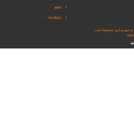
آرشیو
ارتباط با ما
اه و شهرسازی محفوظ است
وه