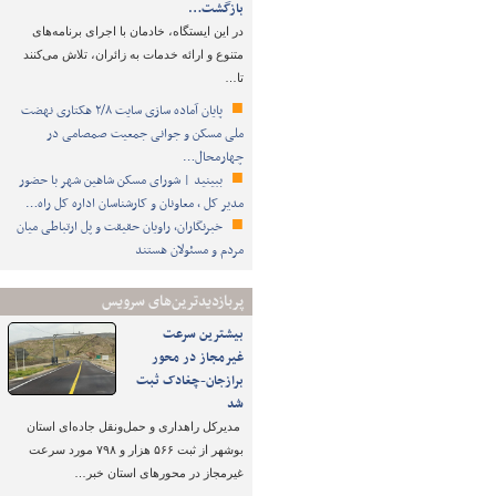
بازگشت…
️در این ایستگاه، خادمان با اجرای برنامه‌های
متنوع و ارائه خدمات به زائران، تلاش می‌کنند
تا…
پایان آماده‌ سازی سایت ۲/۸ هکتاری نهضت
ملی مسکن و جوانی جمعیت صمصامی در
چهارمحال…
ببینید | شورای مسکن شاهین شهر با حضور
مدیر کل ، معاونان و کارشناسان اداره کل راه…
خبرنگاران، راویان حقیقت و پل ارتباطی میان
مردم و مسئولان هستند
پربازدیدترین‌های سرویس
بیشترین سرعت
غیرمجاز در محور
برازجان-چغادک ثبت
شد
مدیرکل راهداری و حمل‌ونقل جاده‌ای استان
بوشهر از ثبت ۵۶۶ هزار و ۷۹۸ مورد سرعت
غیرمجاز در محورهای استان خبر…