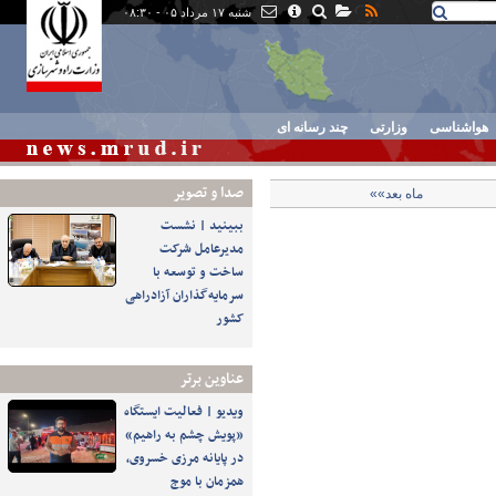
شنبه ۱۷ مرداد ۰۵ - ۰۸:۳۰
هواشناسی
وزارتی
چند رسانه ای
صدا و تصوير
ماه بعد»»
ببینید | نشست
مدیرعامل شرکت
ساخت و توسعه با
سرمایه‌گذاران آزادراهی
کشور
عناوین برتر
️ویدیو | فعالیت ایستگاه
«پویش چشم به راهیم»
در پایانه مرزی خسروی،
همزمان با موج