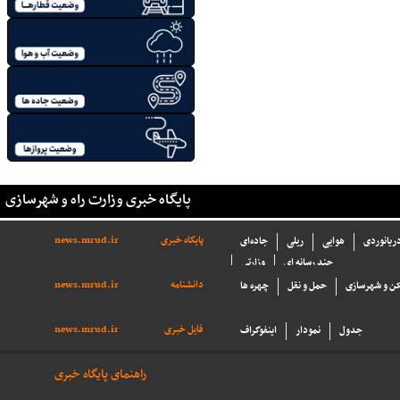
پایگاه خبری وزارت راه و شهرسازی
پایگاه خبری
news.mrud.ir
دریانوردی
هوایی
ریلی
جاده‌ای
چند رسانه ای
وزارتی
دانشنامه
news.mrud.ir
ن و شهرسازی
حمل و نقل
چهره ها
فایل خبری
news.mrud.ir
جدول
نمودار
اینفوگراف
راهنمای پایگاه خبری