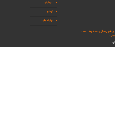
دربارهٔ ما
آرشیو
ارتباط با ما
اه و شهرسازی محفوظ است
وه