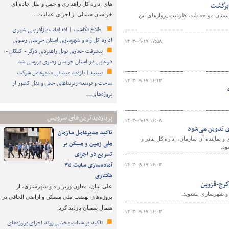
های اداره کل راهداری و حمل و نقل جاده ای
خراسان شمالی از اجرای عملیات…
ربستان مواجه شد، ظرفیت پروازهای این
اطلاع نگاشت | اقدامات بازآفرینی شهری
اداره کل راه و شهرسازی استان خراسان رضوی
۱۴۰۳-۰۹-۱۷ ۱۷:۵۸
پیشرفت حفاری تونل راهبردی درگز - کبکان -
دوغایی در استان خراسان رضوی بررسی شد
ببینید| بازدید میدانی مدیرعامل شرکت
۱۴۰۳-۰۹-۱۷ ۱۶:۱۳
ساخت و توسعه زیربناهای حمل و نقل کشور از
پروژه‌های…
پربازدیدترین‌های سرویس
۱۴۰۳-۰۹-۱۷ ۱۶:۰۸
ی تدوین می‌شود
تاکید مدیرعامل سازمان
 نماینده آن سازمان، اداره کل بنادر و
ملی زمین و مسکن بر
ود.
تسریع در اجرای
آماده‌سازی سایت ۳۵
۱۴۰۳-۰۹-۱۷ ۱۶:۰۳
هکتاری
کرج-قزوین
علی نبیان، معاون وزیر راه و شهرسازی، از
ه و شهرسازی بشنوید.
پروژه‌های نهضت ملی مسکن و اراضی الحاقی در
شمال سمنان بازدید کرد.
۱۴۰۳-۰۹-۱۷ ۱۶:۰۳
تاکید بر شتاب ‌بخشی روند اجرای پروژه‌های