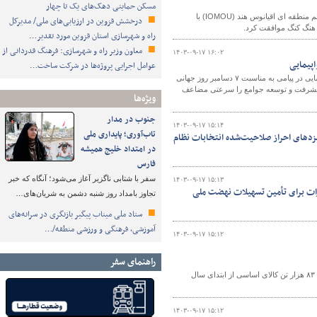
مسکن حمایتی دهک‌های یک تا چهار
مدیر کل امور دریایی سازمان بنادر و دریانوردی گفت: کمیته کشورهای عضو یادداشت تفاهم منطقه ای اقیانوس هند (IOMOU) با
درخشش قزوین در ارزیابی‌های ملی/ مدیرکل
 هنگ کنگ موافقت کرد.
راه و شهرسازی استان قزوین مورد تقدیر…
معاون وزیر راه و شهرسازی: فرهنگ قدردانی از
۱۴۰۳-۰۹-۱۷ ۱۶:۰۲
اپیمایی
عوامل اجرایی پروژه‌ها در شرکت ساخت…
مدیرعامل هواپیمایی جمهوری اسلامی ایران «هما» به مناسبت ۷ دسامبر روز جهانی هواپیمایی در پیامی به مناسبت ۷ دسامبر روز جهانی
ه پیشرفت و توسعه جوامع را سرعتی مضاعف
ویژه‌ها
جنوب در مدار
۱۴۰۳-۰۹-۱۷ ۱۵:۱۴
تاب‌آوری؛ پایداری ملی
مزدهای احراز صلاحیت‌شده انتخابات نظام
در امتداد خلیج همیشه
فارس
سفر با شتابی ناگزیر آغاز می‌شود؛ آنگاه که خبر
۱۴۰۳-۰۹-۱۷ ۱۵:۱۳
رات برای تأمین تسهیلات نهضت ملی
تجاوز بامداد روز شنبه دشمن به شریان‌های…
ستاد ملی میناب پیگیر بازنگری در سرانه‌های
آموزشی، فرهنگی و ورزشی منطقه/…
۱۴۰۳-۰۹-۱۷ ۱۵:۱۲
راهنمای سفر
رئیس اداره حمل و نقل کالای اداره کل راهداری و حمل و نقل جاده‌ای استان بوشهر گفت: ۸۳ هزار تن کالای اساسی از ابتدای سال
۱۴۰۳-۰۹-۱۷ ۱۵:۱۲