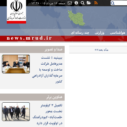
جمعه ۱۶ مرداد ۰۵ - ۱۴:۳۸
هواشناسی
وزارتی
چند رسانه ای
صدا و تصوير
ماه بعد»»
ببینید | نشست
مدیرعامل شرکت
ساخت و توسعه با
سرمایه‌گذاران آزادراهی
کشور
عناوین برتر
تکمیل ۳ کیلومتر
نخست محور
خلعت‌آباد–کبودرآهنگ
در اولویت قرار دارد