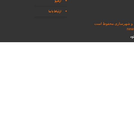
آرشیو
ارتباط با ما
اه و شهرسازی محفوظ است
وه