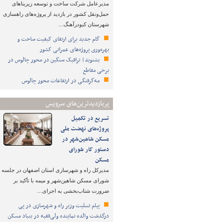
مدیرعامل شرکت ساخت و توسعه زیربناهای
حمل‌ونقل کشور در بازدید از پروژه‌های راهسازی
شهرستان کبودرآهنگ…
گام جدید برای ارتقای کیفیت ساخت و
بهره‌وری پروژه‌های عمرانی کشور
بشنوید| ترافیک سنگین در محور چالوس در
برخی مقاطع
مه‌گرفتگی در ارتفاعات محور چالوس
پربازدیدترین‌های سرویس
تسریع در تکمیل
پروژه‌های نهضت ملی
مسکن شاهین‌شهر در
دستور کار شورای
مسکن
مدیرکل راه و شهرسازی استان اصفهان در جلسه
شورای مسکن شاهین‌شهر و میمه با تأکید بر
ضرورت شتاب‌بخشی به اجرای…
پیام تسلیت وزیر راه و شهرسازی در پی
درگذشت والده نماینده ولی‌فقیه در بنیاد مسکن