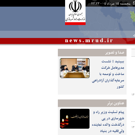
پنجشنبه ۱۵ مرداد ۰۵ - ۲۳:۲۳
ی
صدا و تصوير
ببینید | نشست
مدیرعامل شرکت
ساخت و توسعه با
سرمایه‌گذاران آزادراهی
کشور
۱۴
عناوین برتر
پیام تسلیت وزیر راه و
شهرسازی در پی
درگذشت والده نماینده
۱۴
ولی‌فقیه در بنیاد