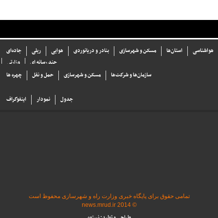
هواشناسی
استان‌ها
مسکن و شهرسازی
بنادر و دریانوردی
هوایی
ریلی
جاده‌ای
چند رسانه ای
وزارتی
سازما‌ن‌ها و شركت‌ها
مسکن و شهرسازی
حمل و نقل
چهره ها
جدول
نمودار
اینفوگراف
تمامی حقوق برای پایگاه خبری وزارت راه و شهرسازی محفوظ است
© 2014 news.mrud.ir
طراحی و تولید: نستوه