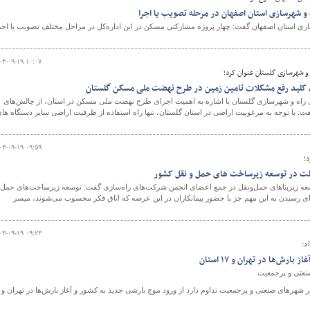
زی استان اصفهان گفت: چهار پروژه مشارکتی مسکن در این اداره‌کل در مراحل مختلف تصویب یا اجر
۰۳-۰۹-۱۹ ۱۰:۰۷
 و شهرسازی گلستان عنوان کرد؛
ی، کلید رفع مشکلات تامین زمین در طرح نهضت ملی مسکن گلستان
ل راه و شهرسازی گلستان با اشاره به اهمیت اجرای طرح نهضت ملی مسکن در استان، از چالش‌های
فت: با توجه به مرغوبیت اراضی در استان گلستان، تنها راه استفاده از ظرفیت اراضی سایر دستگاه ها
۰۳-۰۹-۱۹ ۰۹:۵۹
د؛
ت در توسعه زیرساخت های حمل و نقل کشور
 زیربناهای حمل‌ونقل در جمع اعضای انجمن شرکت‌های راه‌سازی گفت: توسعه زیرساخت‌های حمل 
برای رسیدن به این مهم جز با حضور پیمانکاران در این عرصه که اتاق فکر محسوب می‌شوند، میسر
۰۳-۰۹-۱۹ ۰۹:۲۳
د:
ارش‌ها در تهران و ۱۷ استان
نعتی و پرجمعیت
 شهرهای صنعتی و پرجمعیت تداوم دارد از ورود موج بارشی جدید به کشور و آغاز بارش‌ها در تهران و