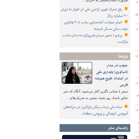
ضرورت شتاب‌بخشی به اجرای…
۱۴
رفع تصرف فوری اراضی ملی در اهواز به ارزش
ری
۳۰۰ میلیارد ریال
اتمام عملیات آماده‌سازی سایت ۴.۵ هکتاری
نهضت ملی مسکن امیدیه
۱۴
ویدیو ا محور سمنان-فیروزکوه به مدار ساخت
بازگشت
ویژه‌ها
۱۴
جنوب در مدار
تاب‌آوری؛ پایداری ملی
در امتداد خلیج همیشه
۱۴
فارس
سفر با شتابی ناگزیر آغاز می‌شود؛ آنگاه که خبر
ن
تجاوز بامداد روز شنبه دشمن به شریان‌های…
ستاد ملی میناب پیگیر بازنگری در سرانه‌های
۱۴
آموزشی، فرهنگی و ورزشی منطقه/…
ی
راهنمای سفر
۱۴