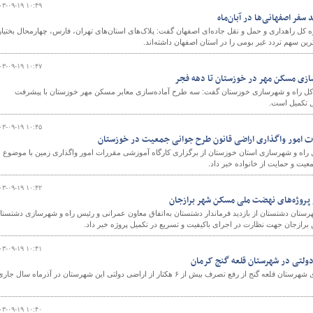
۰۳-۰۹-۱۹ ۱۰:۴۹
 سفر اصفهانی‌ها در آبان‌ماه
ه کل راهداری و حمل‌ و نقل جاده‌ای اصفهان گفت: پلاک‌های استان‌های تهران، فارس، چهارمحال بختیا
ن سهم تردد غیر بومی را در استان اصفهان داشته‌اند.
۰۳-۰۹-۱۹ ۱۰:۴۷
کل راه و شهرسازی خوزستان گفت: سه طرح آماده‌سازی معابر مسکن مهر خوزستان با پیشرفت
۰۳-۰۹-۱۹ ۱۰:۴۵
رات امور واگذاری اراضی قانون طرح جوانی جمعیت در خوزستان
 راه و شهرسازی استان خوزستان از برگزاری کارگاه آموزشی مقررات امور واگذاری زمین با موضوع
یت و حمایت از خانواده خبر داد.
۰۳-۰۹-۱۹ ۱۰:۴۲
ز پروژه‌های نهضت ملی مسکن شهر برازجان
ستان دشتستان از بازدید فرماندار دشتستان به‌اتفاق معاون عمرانی و رئیس راه و شهرسازی دشتستا
رازجان جهت نظارت در اجرای باکیفیت و تسریع در تکمیل پروژه خبر داد.
۰۳-۰۹-۱۹ ۱۰:۴۱
سرپرست اداره راه و شهرسازی شهرستان قلعه گنج از رفع تصرف بیش از ۶ هکتار از اراضی دولتی این شهرستان در آذرماه سال جار
۰۳-۰۹-۱۹ ۱۰:۴۰