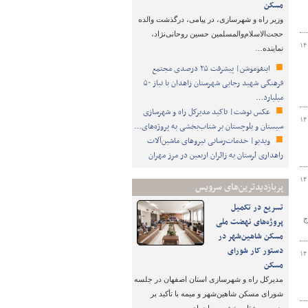
مسکن
وزیر راه و شهرسازی، در پیامی، درگذشت والده
حجت‌الاسلام‌والمسلمین حسین روحانی‌نژاد،
۱۴
نماینده…
اینفوموشن| پیشرفت ۲۵ درصدی مجتمع
فرهنگی شهید رجایی شهرستان زاهدان با نیاز ۵۰
میلیارد…
عکس نوشت| تاکید مدیرکل راه و شهرسازی
۱۴
سیستان و بلوچستان بر شتاب‌بخشی به پروژه‌های…
ویدیو| خدمات‌رسانی نیروهای ماشین‌آلات
راهداری لرستان به زائران اربعین در مرز مهران
۱۴
پربازدیدترین‌های سرویس
تسریع در تکمیل
آوج
پروژه‌های نهضت ملی
مسکن شاهین‌شهر در
دستور کار شورای
۱۴
مسکن
مدیرکل راه و شهرسازی استان اصفهان در جلسه
شورای مسکن شاهین‌شهر و میمه با تأکید بر