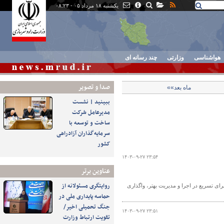
یکشنبه ۱۸ مرداد ۰۵ - ۰۸:۲۳
هواشناسی
وزارتی
چند رسانه ای
صدا و تصوير
ماه بعد»»
ببینید | نشست
مدیرعامل شرکت
ساخت و توسعه با
سرمایه‌گذاران آزادراهی
کشور
۱۴۰۳-۰۹-۲۷ ۲۳:۵۴
عناوین برتر
روایتگری مسئولانه از
ی تسریع در اجرا و مدیریت بهتر، واگذاری
حماسه‌ پایداری ملی در
جنگ تحمیلی اخیر/
۱۴۰۳-۰۹-۲۷ ۲۳:۵۱
تقویت ارتباط وزارت