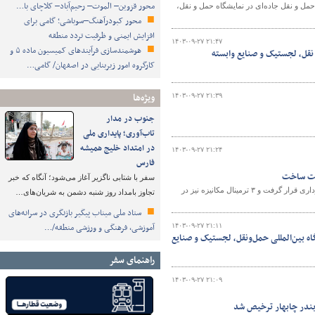
محور قزوین– الموت– رحیم‌آباد– کلاچای با…
حمل و نقل جاده‌ای در نمایشگاه حمل و نقل،
محور کبودرآهنگ–سوباشی؛ گامی برای
افزایش ایمنی و ظرفیت تردد منطقه
۱۴۰۳-۰۹-۲۷ ۲۱:۴۷
هوشمندسازی فرآیندهای کمیسیون ماده ۵ و
نقل، لجستیک و صنایع وابسته
کارگروه امور زیربنایی در اصفهان/ گامی…
ویژه‌ها
۱۴۰۳-۰۹-۲۷ ۲۱:۳۹
جنوب در مدار
تاب‌آوری؛ پایداری ملی
در امتداد خلیج همیشه
۱۴۰۳-۰۹-۲۷ ۲۱:۲۴
فارس
سفر با شتابی ناگزیر آغاز می‌شود؛ آنگاه که خبر
مدیرکل بنادر و دریانوردی خوزستان گفت: سال گذشته اولین ترمینال مکانیزه مورد بهره برداری قرار گرفت و ۳ ترمینال مکانیزه نیز در
تجاوز بامداد روز شنبه دشمن به شریان‌های…
ستاد ملی میناب پیگیر بازنگری در سرانه‌های
آموزشی، فرهنگی و ورزشی منطقه/…
۱۴۰۳-۰۹-۲۷ ۲۱:۱۱
اه بین‌المللی حمل‌ونقل، لجستیک و صنایع
راهنمای سفر
۱۴۰۳-۰۹-۲۷ ۲۱:۰۹