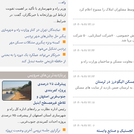
راه…
وزیر راه و شهرسازی با تأکید بر اهمیت تقویت
سط مشاوران املاک را ممنوع اعلام کرد
ارتباط این وزارتخانه با خبرنگاران، گفت: در
شرایط…
۱۴۰۳-۰۹-۲۷ ۲۳:۱۶
نمایندگان تهران در کنار وزارت راه و شهرسازی
پیگیر حل چالش‌های شهر پردیس
هشتمین نمایشگاه حمل‌ونقل، لجستیک و صنایع وابسته با حضور ۳۱۲شرکت حمل و نقل بخش خصوصی، ۷۰شرکت استارتاپی، ۵۰ شرکت
کمیته ویژه پیگیری مشکلات مسکن مهر
پردیس تشکیل می‌شود
۱۴۰۳-۰۹-۲۷ ۲۲:۴۴
خبرنگار می‌تواند عملکرد یک دوره را به بخشی
از حافظه تاریخی جامعه تبدیل کند
رست معاونت مسکن و ساختمان وزارت راه و
پربازدیدترین‌های سرویس
۱۴۰۳-۰۹-۲۷ ۲۲:۲۳
سکن الیگودرز در لرستان
پیشرفت ۷۵ درصدی
به لرستان ضمن بازدید از سایت های مسکن
پروژه کمربندی
جنوب‌غربی اصفهان و
تقاطع غیرهمسطح آبنیل
۱۴۰۳-۰۹-۲۷ ۲۲:۱۷
رئیس اداره نظارت بر راه‌های اداره کل راه و
شهرسازی استان اصفهان از پیشرفت ۷۵ درصدی
پروژه احداث کمربندی جنوب‌غربی…
۱۴۰۳-۰۹-۲۷ ۲۲:۰۶
برگزاری جلسه بررسی آخرین وضعیت پروژه