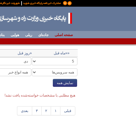
صفحه اصلی
جاده‌ای
ریلی
هوایی
بناد
««ماه قبل
«روز قبل
نمایش همه
هیچ مطلبی با مشخصات خواسته‌شده یافت نشد!
قبلی
۱
۲
۳
بعدی