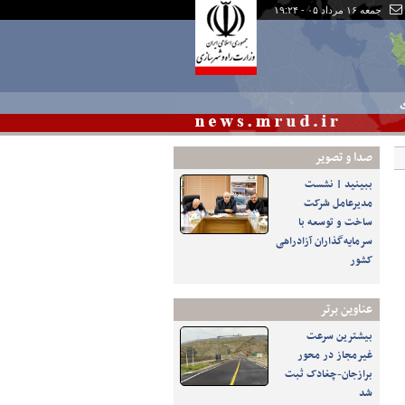
جمعه ۱۶ مرداد ۰۵ - ۱۹:۲۴
ی
صدا و تصوير
ببینید | نشست
مدیرعامل شرکت
ساخت و توسعه با
سرمایه‌گذاران آزادراهی
کشور
عناوین برتر
بیشترین سرعت
غیرمجاز در محور
برازجان-چغادک ثبت
شد