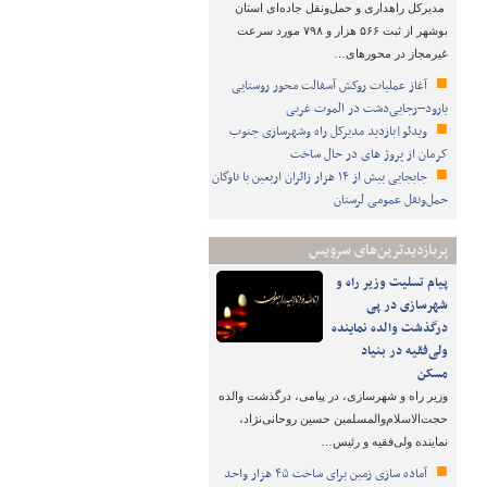
مدیرکل راهداری و حمل‌ونقل جاده‌ای استان
بوشهر از ثبت ۵۶۶ هزار و ۷۹۸ مورد سرعت
غیرمجاز در محورهای…
آغاز عملیات روکش آسفالت محور روستایی
یارود–رجایی‌دشت در الموت غربی
ویدئو|بازدید مدیرکل راه وشهرسازی جنوب
کرمان از پروژ های در حال ساخت
جابجایی بیش از ۱۴ هزار زائران اربعین با ناوگان
حمل‌ونقل عمومی لرستان
پربازدیدترین‌های سرویس
پیام تسلیت وزیر راه و
شهرسازی در پی
درگذشت والده نماینده
ولی‌فقیه در بنیاد
مسکن
وزیر راه و شهرسازی، در پیامی، درگذشت والده
حجت‌الاسلام‌والمسلمین حسین روحانی‌نژاد،
نماینده ولی‌فقیه و رئیس…
آماده سازی زمین برای ساخت ۴۵ هزار واحد