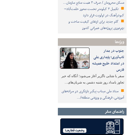
مسکن محرومان / صرف ۳ همت منابع سازمان…
تکمیل ۳ کیلومتر نخست محور خلعت‌آباد–
کبودرآهنگ در اولویت قرار دارد
گام جدید برای ارتقای کیفیت ساخت و
بهره‌وری پروژه‌های عمرانی کشور
ویژه‌ها
جنوب در مدار
تاب‌آوری؛ پایداری ملی
در امتداد خلیج همیشه
فارس
سفر با شتابی ناگزیر آغاز می‌شود؛ آنگاه که خبر
تجاوز بامداد روز شنبه دشمن به شریان‌های…
ستاد ملی میناب پیگیر بازنگری در سرانه‌های
آموزشی، فرهنگی و ورزشی منطقه/…
راهنمای سفر