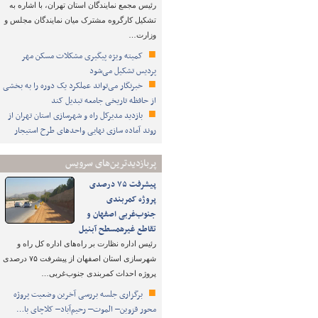
رئیس مجمع نمایندگان استان تهران، با اشاره به
تشکیل کارگروه مشترک میان نمایندگان مجلس و
وزارت…
کمیته ویژه پیگیری مشکلات مسکن مهر
پردیس تشکیل می‌شود
خبرنگار می‌تواند عملکرد یک دوره را به بخشی
از حافظه تاریخی جامعه تبدیل کند
بازدید مدیرکل راه و شهرسازی استان تهران از
روند آماده سازی نهایی واحدهای طرح استیجار
پربازدیدترین‌های سرویس
پیشرفت ۷۵ درصدی
پروژه کمربندی
جنوب‌غربی اصفهان و
تقاطع غیرهمسطح آبنیل
رئیس اداره نظارت بر راه‌های اداره کل راه و
شهرسازی استان اصفهان از پیشرفت ۷۵ درصدی
پروژه احداث کمربندی جنوب‌غربی…
برگزاری جلسه بررسی آخرین وضعیت پروژه
محور قزوین– الموت– رحیم‌آباد– کلاچای با…