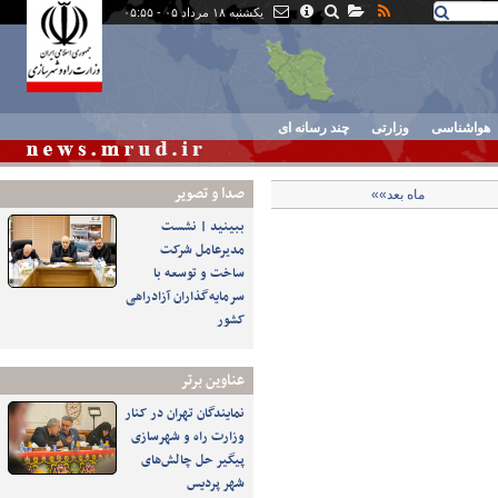
یکشنبه ۱۸ مرداد ۰۵ - ۰۵:۵۵
هواشناسی
وزارتی
چند رسانه ای
صدا و تصوير
ماه بعد»»
ببینید | نشست
مدیرعامل شرکت
ساخت و توسعه با
سرمایه‌گذاران آزادراهی
کشور
عناوین برتر
نمایندگان تهران در کنار
وزارت راه و شهرسازی
پیگیر حل چالش‌های
شهر پردیس