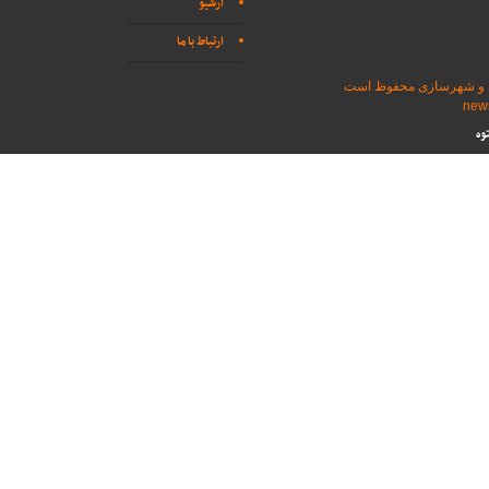
آرشیو
ارتباط با ما
اه و شهرسازی محفوظ است
وه