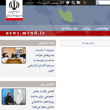
دوشنبه ۱۹ مرداد ۰۵ - ۱۲:۴۶
هواشناسی
وزارتی
چند رسانه ای
صدا و تصوير
ماه بعد»»
ببینید | نشست
مدیرعامل شرکت
ساخت و توسعه با
سرمایه‌گذاران آزادراهی
کشور
عناوین برتر
فضای رقابت بخش
خصوصی برای ساخت
پروژه‌های ساختمانی
دولتی مهیا می‌شود