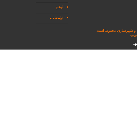
آرشیو
ارتباط با ما
اه و شهرسازی محفوظ است
وه