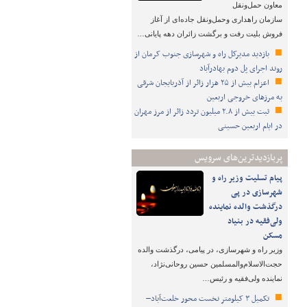
معاون حمل‌ونقل
سازمان راهداری وحمل‌ونقل جاده‌ای از آغاز
فروش بلیت رفت و برگشت زائران دهه پایانی…
بازدید مدیرکل راه و شهرسازی جنوب کرمان از
روند اجرای پل دوم بهادرآباد
اعزام بیش از ۲۵ هزار زائر از آذربایجان شرقی
به مرزهای خروجی اربعین
ثبت بیش از ۲.۸ میلیون تردد زائر از مرز مهران
در ایام اربعین حسینی
پربازدیدترین‌های سرویس
پیام تسلیت وزیر راه و
شهرسازی در پی
درگذشت والده نماینده
ولی‌فقیه در بنیاد
مسکن
وزیر راه و شهرسازی، در پیامی، درگذشت والده
حجت‌الاسلام‌والمسلمین حسین روحانی‌نژاد،
نماینده ولی‌فقیه و رئیس…
تکمیل ۳ کیلومتر نخست محور خلعت‌آباد–