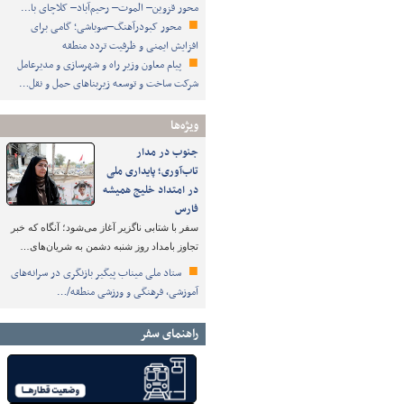
محور قزوین– الموت– رحیم‌آباد– کلاچای با…
محور کبودرآهنگ–سوباشی؛ گامی برای
افزایش ایمنی و ظرفیت تردد منطقه
پیام معاون وزیر راه و شهرسازی و مدیرعامل
شرکت ساخت و توسعه زیربناهای حمل و نقل…
ویژه‌ها
جنوب در مدار
تاب‌آوری؛ پایداری ملی
در امتداد خلیج همیشه
فارس
سفر با شتابی ناگزیر آغاز می‌شود؛ آنگاه که خبر
تجاوز بامداد روز شنبه دشمن به شریان‌های…
ستاد ملی میناب پیگیر بازنگری در سرانه‌های
آموزشی، فرهنگی و ورزشی منطقه/…
راهنمای سفر