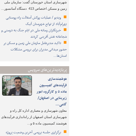
شهرسازی استان خوزستان گفت: سازمان ملی
زمین و مسکن اختصاص 413 دستگاه آسانسور…
ویدیو / عملیات روکش آسفالت راه روستایی
بهرام‌آباد از توابع شهرستان آبیک
خبرنگاران رسانه ملی در ایام جنگ به درستی و
شجاعانه نقش آفرینی کردند
تاکید مدیرعامل سازمان ملی زمین و مسکن بر
حضور میدانی مدیران برای بررسی مشکلات
استان‌ها…
پربازدیدترین‌های سرویس
هوشمندسازی
فرآیندهای کمیسیون
ماده ۵ و کارگروه امور
زیربنایی در اصفهان/
گامی…
معاون شهرسازی و معماری اداره کل راه و
شهرسازی استان اصفهان از راه‌اندازی فرآیندهای
هوشمند کمیسیون ماده ۵ و…
برگزاری جلسه بررسی آخرین وضعیت پروژه