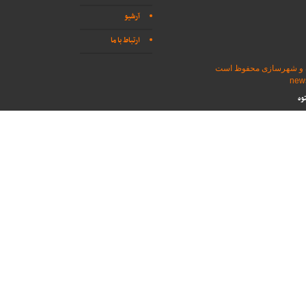
آرشیو
ارتباط با ما
اه و شهرسازی محفوظ است
وه