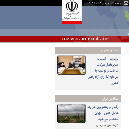
جمعه ۱۶ مرداد ۰۵ - ۰۹:۵۶
ی
صدا و تصوير
ببینید | نشست
مدیرعامل شرکت
ساخت و توسعه با
سرمایه‌گذاران آزادراهی
کشور
عناوین برتر
رگبار و رعدوبرق در راه
شمال کشور؛ تهران
خنک‌تر می‌شود
کارشناس سازمان