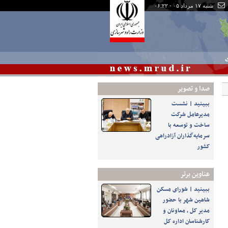
شنبه ۱۷ مرداد ۰۵ - ۰۶:۲۲
ی
صدا و تصوير
ببینید | نشست
مدیرعامل شرکت
ساخت و توسعه با
سرمایه‌گذاران آزادراهی
کشور
عناوین برتر
ببینید | شورای مسکن
شاهین شهر با حضور
مدیر کل ، معاونان و
کارشناسان اداره کل