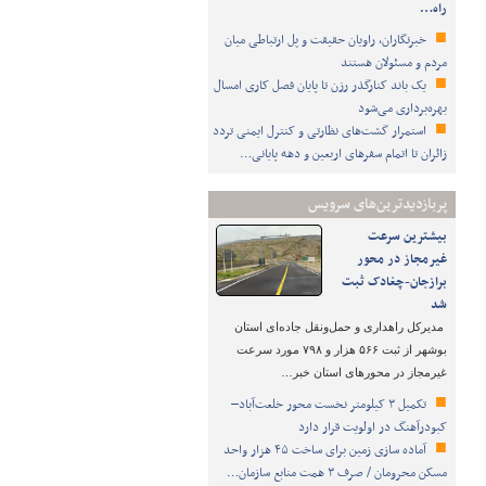
راه…
خبرنگاران، راویان حقیقت و پل ارتباطی میان
مردم و مسئولان هستند
یک باند کنارگذر رزن تا پایان فصل کاری امسال
بهره‌برداری می‌شود
استمرار گشت‌های نظارتی و کنترل ایمنی تردد
زائران تا اتمام سفرهای اربعین و دهه پایانی…
پربازدیدترین‌های سرویس
بیشترین سرعت
غیرمجاز در محور
برازجان-چغادک ثبت
شد
مدیرکل راهداری و حمل‌ونقل جاده‌ای استان
بوشهر از ثبت ۵۶۶ هزار و ۷۹۸ مورد سرعت
غیرمجاز در محورهای استان خبر…
تکمیل ۳ کیلومتر نخست محور خلعت‌آباد–
کبودرآهنگ در اولویت قرار دارد
آماده سازی زمین برای ساخت ۴۵ هزار واحد
مسکن محرومان / صرف ۳ همت منابع سازمان…