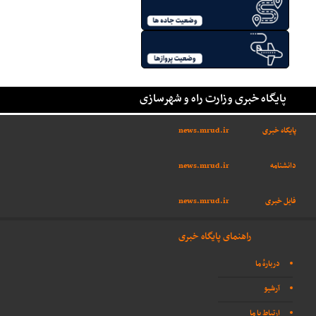
پایگاه خبری وزارت راه و شهرسازی
پایگاه خبری
news.mrud.ir
دانشنامه
news.mrud.ir
فایل خبری
news.mrud.ir
راهنمای پایگاه خبری
دربارهٔ ما
آرشیو
ارتباط با ما