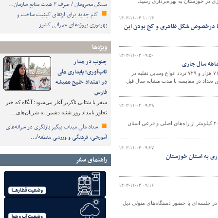
مسکن محرومان / صرف ۳ همت منابع سازمان…
گام جدید برای ارتقای کیفیت ساخت و
۱۴۰۳-۱۱-۰۴ ۱۰:۱۴
بهره‌وری پروژه‌های عمرانی کشور
ها درخصوص شکل ظاهری و کج بودن این
ویژه‌ها
۱۴۰۳-۱۱-۰۴ ۰۹:۵۰
جنوب در مدار
تاب‌آوری؛ پایداری ملی
مدیر کل راهداری و حمل و نقل جاده‌ای استان سیستان و بلوچستان از ثبت ۴۲ میلیون و ۷۱۲ هزار و ۷۲۹ تردد انواع وسایل نقلیه در
در امتداد خلیج همیشه
 ۱۰ ماهه سالجاری خبر داد که این تعداد در مقایسه با مدت مشابه سال قبل
فارس
سفر با شتابی ناگزیر آغاز می‌شود؛ آنگاه که خبر
۱۴۰۳-۱۱-۰۴ ۰۹:۴۹
تجاوز بامداد روز شنبه دشمن به شریان‌های…
معاون راهداری اداره کل راهداری و حمل و نقل جاده ای خراسان جنوبی از برف روبی ۲۰۰۰ کیلومتر از راه‌های اصلی و فرعی استان
ستاد ملی میناب پیگیر بازنگری در سرانه‌های
آموزشی، فرهنگی و ورزشی منطقه/…
۱۴۰۳-۱۱-۰۴ ۰۹:۲۷
ری به استان خوزستان
راهنمای سفر
۱۴۰۳-۱۱-۰۴ ۰۹:۱۶
لسه‌ای با حضور دستگاه‌های متولی ذیل