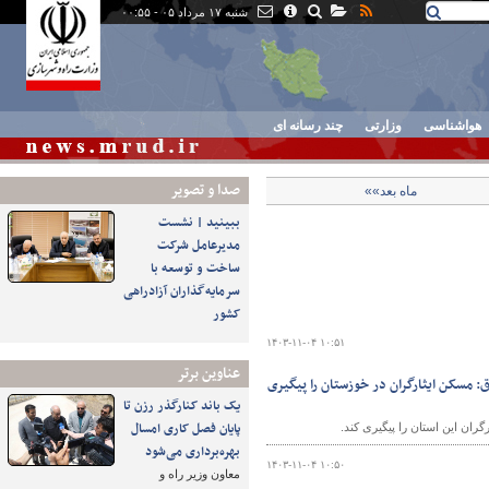
شنبه ۱۷ مرداد ۰۵ - ۰۰:۵۵
هواشناسی
وزارتی
چند رسانه ای
صدا و تصوير
ماه بعد»»
ببینید | نشست
مدیرعامل شرکت
ساخت و توسعه با
سرمایه‌گذاران آزادراهی
کشور
۱۴۰۳-۱۱-۰۴ ۱۰:۵۱
عناوین برتر
 مسکن ایثارگران در خوزستان را پیگیری
یک باند کنارگذر رزن تا
پایان فصل کاری امسال
ران این استان را پیگیری کند.
بهره‌برداری می‌شود
۱۴۰۳-۱۱-۰۴ ۱۰:۵۰
معاون وزیر راه و