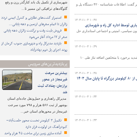
شهرسازی از تکمیل یک باند کنارگذر رزن و رفع
رئیس اداره نگهداری ابنیه فنی راههای اداره کل راهداری وحمل ونقل جاده ای استان بوشهر گفت: اطلاعات شناسنامه ۴۲۰ دستگاه پل و
گلوگاه‌های ترافیکی این مسیر تا…
استمرار گشت‌های نظارتی و کنترل ایمنی تردد
۱۴۰۳-۱۱-۰۴ ۱۰:۴۷
زائران تا اتمام سفرهای اربعین و دهه پایانی…
ری توسط اداره کل راه و شهرسازی
فروش بلیت رفت و برگشت زائران دهه پایانی
ن سیاسی، امنیتی و اجتماعی استانداری حل
صفر از ۱۷ مرداد آغاز می‌شود
بازدید مدیرکل راه و شهرسازی جنوب کرمان از
۱۴۰۳-۱۱-۰۴ ۱۰:۳۹
روند اجرای پل دوم بهادرآباد
معاون حمل و نقل اداره کل راهداری و حمل و نقل جاده‌ای گیلان گفت: در راستای طرح تشدید برخورد با متخلفین اضافه تناژ طی ۱۰
پربازدیدترین‌های سرویس
بیشترین سرعت
۱۴۰۳-۱۱-۰۴ ۱۰:۳۸
 ۱۴۰۳
غیرمجاز در محور
برازجان-چغادک ثبت
شد
۱۴۰۳-۱۱-۰۴ ۱۰:۳۴
مدیرکل راهداری و حمل‌ونقل جاده‌ای استان
بوشهر از ثبت ۵۶۶ هزار و ۷۹۸ مورد سرعت
غیرمجاز در محورهای استان خبر…
تکمیل ۳ کیلومتر نخست محور خلعت‌آباد–
۱۴۰۳-۱۱-۰۴ ۱۰:۳۳
کبودرآهنگ در اولویت قرار دارد
آماده سازی زمین برای ساخت ۴۵ هزار واحد