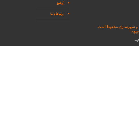
آرشیو
ارتباط با ما
اه و شهرسازی محفوظ است
وه