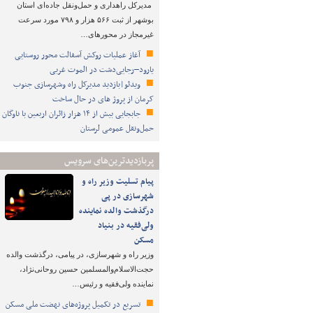
مدیرکل راهداری و حمل‌ونقل جاده‌ای استان
بوشهر از ثبت ۵۶۶ هزار و ۷۹۸ مورد سرعت
غیرمجاز در محورهای…
آغاز عملیات روکش آسفالت محور روستایی
یارود–رجایی‌دشت در الموت غربی
ویدئو|بازدید مدیرکل راه وشهرسازی جنوب
کرمان از پروژ های در حال ساخت
جابجایی بیش از ۱۴ هزار زائران اربعین با ناوگان
حمل‌ونقل عمومی لرستان
پربازدیدترین‌های سرویس
پیام تسلیت وزیر راه و
شهرسازی در پی
درگذشت والده نماینده
ولی‌فقیه در بنیاد
مسکن
وزیر راه و شهرسازی، در پیامی، درگذشت والده
حجت‌الاسلام‌والمسلمین حسین روحانی‌نژاد،
نماینده ولی‌فقیه و رئیس…
تسریع در تکمیل پروژه‌های نهضت ملی مسکن