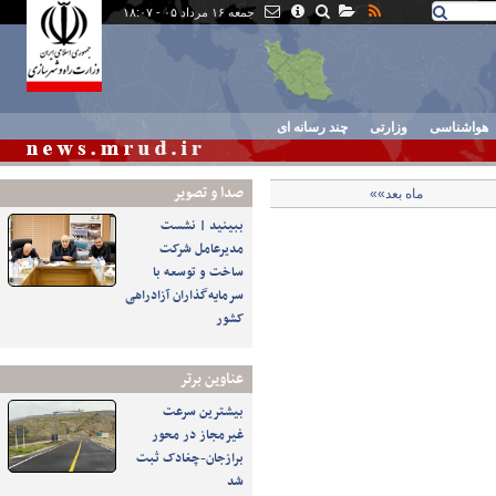
جمعه ۱۶ مرداد ۰۵ - ۱۸:۰۷
هواشناسی
وزارتی
چند رسانه ای
صدا و تصوير
ماه بعد»»
ببینید | نشست
مدیرعامل شرکت
ساخت و توسعه با
سرمایه‌گذاران آزادراهی
کشور
عناوین برتر
بیشترین سرعت
غیرمجاز در محور
برازجان-چغادک ثبت
شد