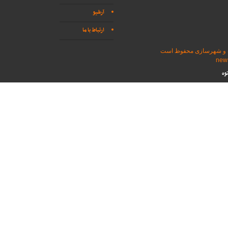
آرشیو
ارتباط با ما
اه و شهرسازی محفوظ است
وه