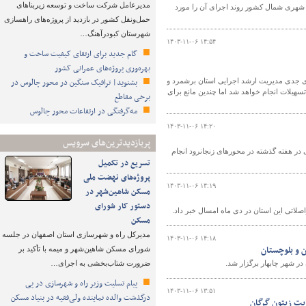
مدیرعامل شرکت ساخت و توسعه زیربناهای
ی شهری شمال کشور روند اجرای آن را مورد
حمل‌ونقل کشور در بازدید از پروژه‌های راهسازی
شهرستان کبودرآهنگ…
۱۴۰۳-۱۱-۰۶ ۱۴:۵۴
گام جدید برای ارتقای کیفیت ساخت و
بهره‌وری پروژه‌های عمرانی کشور
بشنوید| ترافیک سنگین در محور چالوس در
 جدی مدیریت ارشد اجرایی استان برشمرد و
تسهیلات انجام خواهد شد اما چندین‌ مانع برای
برخی مقاطع
مه‌گرفتگی در ارتفاعات محور چالوس
۱۴۰۳-۱۱-۰۶ ۱۴:۲۰
پربازدیدترین‌های سرویس
اده‌ای زنجانرود گفت: یک هزار و ۴۸۷ کیلومتر برفروبی در هفته گذشته در محورهای زنجانرود انجام
تسریع در تکمیل
پروژه‌های نهضت ملی
۱۴۰۳-۱۱-۰۶ ۱۴:۱۹
مسکن شاهین‌شهر در
دستور کار شورای
مسکن
مدیرکل راه و شهرسازی استان اصفهان در جلسه
۱۴۰۳-۱۱-۰۶ ۱۴:۱۸
شورای مسکن شاهین‌شهر و میمه با تأکید بر
ضرورت شتاب‌بخشی به اجرای…
پیام تسلیت وزیر راه و شهرسازی در پی
۱۴۰۳-۱۱-۰۶ ۱۳:۵۱
درگذشت والده نماینده ولی‌فقیه در بنیاد مسکن