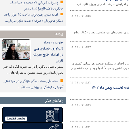
پیشرفت فیزیکی ۷۷ درصدی بیمارستان
جایگزین فاطمه‌الزهرا (س) بوشهر
آماده سازی زمین برای ساخت ۴۵ هزار واحد
۱۴۰۳-۱۱-۰۶ ۱۳:۵۱
مسکن محرومان / صرف ۳ همت منابع سازمان…
عاون راهداری اداره کل راهداری و حمل و نقل جاده ای کردستان گفت: در راستای ایمن سازی محورهای مواصلاتی، تعداد ۶۸۵۰ انواع
ویژه‌ها
جنوب در مدار
۱۴۰۳-۱۱-۰۶ ۱۳:۳۲
تاب‌آوری؛ پایداری ملی
در امتداد خلیج همیشه
فارس
ی با احیای دانشکده صنعت هواپیمایی کشوری
سفر با شتابی ناگزیر آغاز می‌شود؛ آنگاه که خبر
مایی کشوری مجدداً احیا و به جذب دانشجو از
تجاوز بامداد روز شنبه دشمن به شریان‌های…
ستاد ملی میناب پیگیر بازنگری در سرانه‌های
۱۴۰۳-۱۱-۰۶ ۱۳:۳۲
آموزشی، فرهنگی و ورزشی منطقه/…
 نخست بهمن ماه ۱۴۰۳
راهنمای سفر
۱۴۰۳-۱۱-۰۶ ۱۳:۳۱
۱۴۰۳-۱۱-۰۶ ۱۳:۳۰