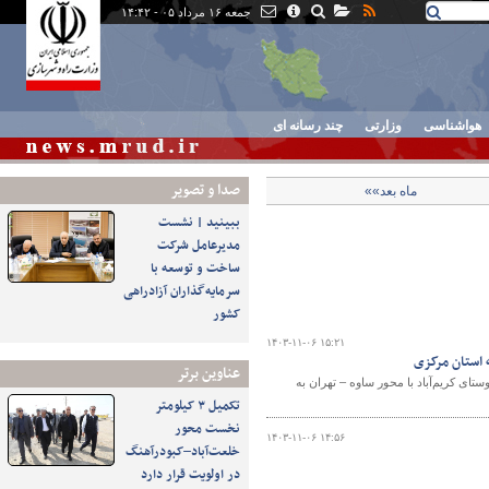
جمعه ۱۶ مرداد ۰۵ - ۱۴:۴۲
هواشناسی
وزارتی
چند رسانه ای
صدا و تصوير
ماه بعد»»
ببینید | نشست
مدیرعامل شرکت
ساخت و توسعه با
سرمایه‌گذاران آزادراهی
کشور
۱۴۰۳-۱۱-۰۶ ۱۵:۲۱
عناوین برتر
ای کریم‌آباد با محور ساوه – تهران به
تکمیل ۳ کیلومتر
نخست محور
۱۴۰۳-۱۱-۰۶ ۱۴:۵۶
خلعت‌آباد–کبودرآهنگ
در اولویت قرار دارد