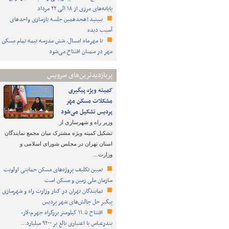
پایانه‌های مرزی از ۱۸ الی ۲۲ مرداد
ببینید|هجدهمین جلسه بازسازی واحدهای
آسیب دیده
تا مهرماه امسال، شش مدرسه نیمه تمام مسکن
مهر در سمنان افتتاح می‌شود
پربازدیدترین‌های سرویس
کمیته ویژه پیگیری
مشکلات مسکن مهر
پردیس تشکیل می‌شود
وزیر راه و شهرسازی از
تشکیل کمیته ویژه مشترک میان مجمع نمایندگان
استان تهران در مجلس شورای اسلامی و
وزارت…
تعیین تکلیف پروژه‌های مسکن حمایتی اولویت
سازمان ملی زمین و مسکن است
نمایندگان تهران در کنار وزارت راه و شهرسازی
پیگیر حل چالش‌های شهر پردیس
افتتاح ۱۱.۵ کیلومتر بزرگراه جهرم-لار-
بندرعباس با اعتباری بالغ بر ۹۲۰۰ میلیارد…