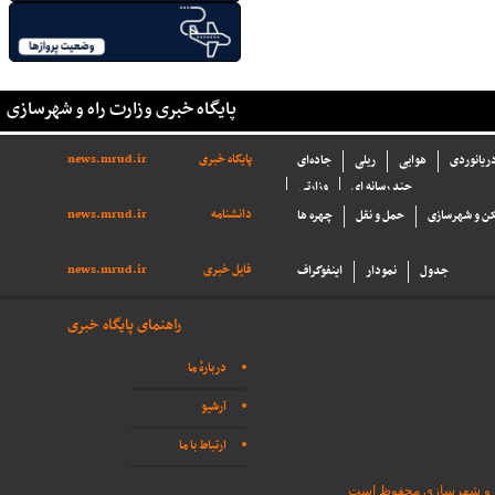
پایگاه خبری وزارت راه و شهرسازی
پایگاه خبری
news.mrud.ir
دریانوردی
هوایی
ریلی
جاده‌ای
چند رسانه ای
وزارتی
دانشنامه
news.mrud.ir
ن و شهرسازی
حمل و نقل
چهره ها
فایل خبری
news.mrud.ir
جدول
نمودار
اینفوگراف
راهنمای پایگاه خبری
دربارهٔ ما
آرشیو
ارتباط با ما
اه و شهرسازی محفوظ است