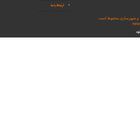
ارتباط با ما
اه و شهرسازی محفوظ است
وه