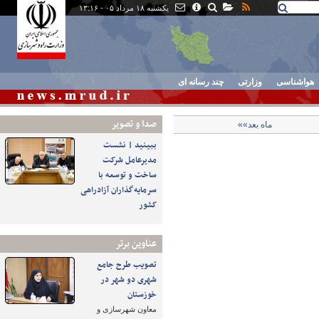
یکشنبه ۱۸ مرداد ۰۵ - ۱۳:۱۶
هواشناسی
وزارتی
چند رسانه ای
صدا و تصوير
ماه بعد»»
ببینید | نشست
مدیرعامل شرکت
ساخت و توسعه با
سرمایه‌گذاران آزادراهی
کشور
عناوین برتر
تصویب طرح‌ جامع
شهری دو شهر در
خوزستان
معاون شهرسازی و