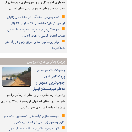
معماری اداره کل راه و شهرسازی خوزستان از
تصویب طرح‌های جامع دو شهرستان استان…
ثبت رکوردی چشمگیر در جابه‌جایی زائران
اربعین کرمان/ جابه‌جایی ۴۱ هزار و ۳۲۰ زائر
هماهنگی برای مدیریت سفرهای تابستانی با
هدف ارتقای ایمنی راه‌های اردبیل
برگزاری مانور اطفای حریق ریلی در راه آهن
شمالشرق۱
پربازدیدترین‌های سرویس
پیشرفت ۷۵ درصدی
پروژه کمربندی
جنوب‌غربی اصفهان و
تقاطع غیرهمسطح آبنیل
رئیس اداره نظارت بر راه‌های اداره کل راه و
شهرسازی استان اصفهان از پیشرفت ۷۵ درصدی
پروژه احداث کمربندی جنوب‌غربی…
هوشمندسازی فرآیندهای کمیسیون ماده ۵ و
کارگروه امور زیربنایی در اصفهان/ گامی…
کمیته ویژه پیگیری مشکلات مسکن مهر