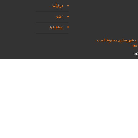
دربارهٔ ما
آرشیو
ارتباط با ما
اه و شهرسازی محفوظ است
وه