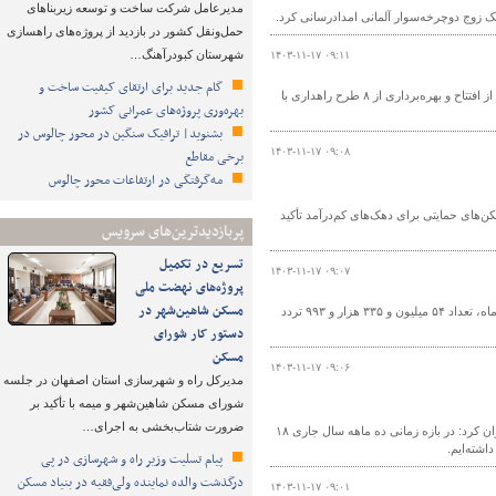
مدیرعامل شرکت ساخت و توسعه زیربناهای
ک زوج دوچرخه‌سوار آلمانی امدادرسانی کرد.
حمل‌ونقل کشور در بازدید از پروژه‌های راهسازی
شهرستان کبودرآهنگ…
۱۴۰۳-۱۱-۱۷ ۰۹:۱۱
گام جدید برای ارتقای کیفیت ساخت و
هم‌زمان با دهه فجر رئیس اداره راهداری و حمل‌ونقل جاده‌ای شهرستان بهار استان همدان از افتتاح و بهره‌برداری از ۸ طرح راهداری با
بهره‌وری پروژه‌های عمرانی کشور
بشنوید| ترافیک سنگین در محور چالوس در
۱۴۰۳-۱۱-۱۷ ۰۹:۰۸
برخی مقاطع
مه‌گرفتگی در ارتفاعات محور چالوس
ای حمایتی برای دهک‌های کم‌درآمد تأکید
پربازدیدترین‌های سرویس
تسریع در تکمیل
۱۴۰۳-۱۱-۱۷ ۰۹:۰۷
پروژه‌های نهضت ملی
مسکن شاهین‌شهر در
مدیرکل راهداری و حمل و نقل جاده‌ای استان ایلام گفت: از ابتدای سال جاری تا پایان دی ماه، تعداد ۵۴ میلیون و ۳۳۵ هزار و ۹۹۳ تردد
دستور کار شورای
مسکن
۱۴۰۳-۱۱-۱۷ ۰۹:۰۶
مدیرکل راه و شهرسازی استان اصفهان در جلسه
شورای مسکن شاهین‌شهر و میمه با تأکید بر
ضرورت شتاب‌بخشی به اجرای…
رئیس اداره حمل و نقل کالای اداره کل راهداری و حمل و نقل جاده‌ای استان مازندران عنوان کرد: در بازه زمانی ده ماهه سال جاری ۱۸
پیام تسلیت وزیر راه و شهرسازی در پی
درگذشت والده نماینده ولی‌فقیه در بنیاد مسکن
۱۴۰۳-۱۱-۱۷ ۰۹:۰۱