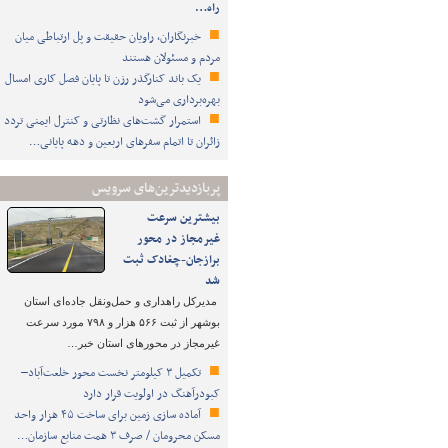
راه…
خبرنگاران، راویان حقیقت و پل ارتباطی میان
مردم و مسئولان هستند
یک باند کنارگذر رزن تا پایان فصل کاری امسال
بهره‌برداری می‌شود
استمرار گشت‌های نظارتی و کنترل ایمنی تردد
زائران تا اتمام سفرهای اربعین و دهه پایانی…
پربازدیدترین‌های سرویس
بیشترین سرعت
غیرمجاز در محور
برازجان-چغادک ثبت
شد
مدیرکل راهداری و حمل‌ونقل جاده‌ای استان
بوشهر از ثبت ۵۶۶ هزار و ۷۹۸ مورد سرعت
غیرمجاز در محورهای استان خبر…
تکمیل ۳ کیلومتر نخست محور خلعت‌آباد–
کبودرآهنگ در اولویت قرار دارد
آماده سازی زمین برای ساخت ۴۵ هزار واحد
مسکن محرومان / صرف ۳ همت منابع سازمان…