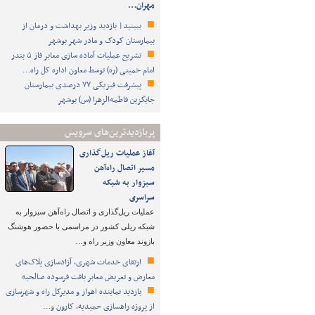
مهران…
ببینید| بازدید وزیر بهداشت و درمان از
بیمارستان کودک و مادر شهر بوشهر
تشریح عملیات آماده سازی معابر فاز ۵ بندر
امام خمینی (ره) توسط معاون اداره کل راه…
پیشرفت فیزیکی ۷۷ درصدی بیمارستان
جایگزین فاطمه‌الزهرا (س) بوشهر
پربازدیدترین‌های سرویس
آغاز عملیات ریل‌گذاری
مسیر اتصال راه‌آهن
سبزوار به شبکه
سراسری
عملیات ریل‌گذاری و اتصال راه‌آهن سبزوار به
شبکه ریلی کشور در مراسمی با حضور هوشنگ
بازوند معاون وزیر راه و…
ارتقای خدمات شهری، آزادسازی پلاک‌های
معارض و تعریض معابر بافت فرسوده صالحیه
بازدید نماینده اهواز و مدیرکل راه و شهرسازی
از پروژه راهسازی حمیدیه، کارون و…